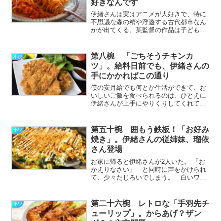
好きなんです
伊緒さんは実はアニメが大好きで、特に
不思議な森の精や浮遊する古代都市なん
かが出てくる、某監督の作品は子どもの
頃からのファンなのだという。 休日の
前夜なんかにはよく、お菓子をつまみな
がらふたりでノートパソコンの画面を前
第八椀 「ごちそうチキンカ
小説
に、そんなアニメ映画を観………………
ツ」。給料日前でも、伊緒さんの
～続きを読む～
手にかかればこの通り
僕の安月給でも何とか生活ができて、お
いしいご飯を食べられるのは、ひとえに
伊緒さんが上手にやりくりしてくれてい
るおかげだ。 でもさすがに給料日前と
もなると、懐具合がさみしくなってあと
何日、あと何日と指折り数えて支給日を
第五十椀 囲もう鉄板！「お好み
小説
心待ちにしてしまう。 一………………
焼き」。伊緒さんの従姉妹、瑠依
～続きを読む～
さん登場
お家に帰ると伊緒さんが2人いた。 「お
かえりなさい」 と同時に声をかけられ
て、少々たじろいでしまう。 白いワン
ピース姿でニコニコしているのは、いつ
も見なれたぼくのお嫁さんである伊緒さ
んだ。 黒に見えるような濃紺のチュニ
第二十六椀 レトロな「手羽先チ
小説
ックをまとった方の伊緒………………～
ューリップ」。からあげ？ザン
続きを読む～