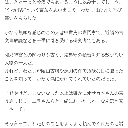
は、きゅーっと冷酒でもあおるように飲み干してしまう。
“うわばみ”という言葉を思い出して、わたしはひとり忍び
笑いをもらした。
かなり無頼な感じのこの人は中世史の専門家で、近隣の古
文書解読などを一手に引き受ける研究者でもある。
瀬乃神宮との関わりも古く、結界守の秘密を知る数少ない
人物の一人だ。
けれど、わたしが陵山古墳や妖刀の件で危険な目に遭った
ことを知って、いたく気にかけてくれていたのだった。
「せやけど、こないなった以上は確かにオサカベさんの言
う通りじょ。ユラさんらと一緒におったしか、なんぼか安
心やして」
そう言って、わたしのことをよくよく頼んでくれたのも岩