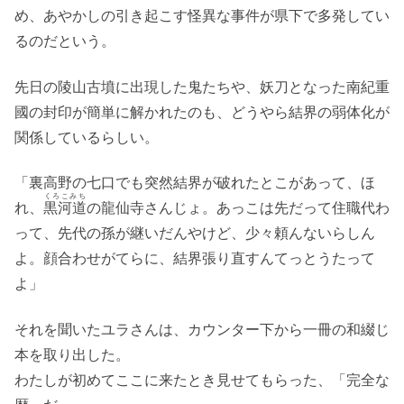
め、あやかしの引き起こす怪異な事件が県下で多発してい
るのだという。
先日の陵山古墳に出現した鬼たちや、妖刀となった南紀重
國の封印が簡単に解かれたのも、どうやら結界の弱体化が
関係しているらしい。
「裏高野の七口でも突然結界が破れたとこがあって、ほ
くろこみち
れ、
黒河道
の龍仙寺さんじょ。あっこは先だって住職代わ
って、先代の孫が継いだんやけど、少々頼んないらしん
よ。顔合わせがてらに、結界張り直すんてっとうたって
よ」
それを聞いたユラさんは、カウンター下から一冊の和綴じ
本を取り出した。
わたしが初めてここに来たとき見せてもらった、「完全な