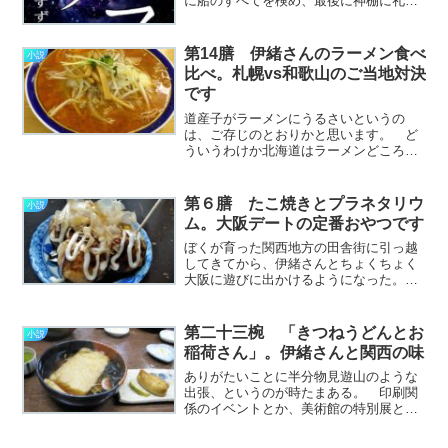
に船のすべてを検め、最後に神棚に礼拝
するのは、ゴロージが船頭になってから
欠かさない習慣だった。 かつて、船を
新造するとその帆柱の根元に古銭や近し
第14膳 伊緒さんのラーメン食べ
小説
い女の髪などを納め、船の………………
比べ。札幌vs和歌山のご当地対決
～続きを読む～
です
道産子がラーメンにうるさいというの
は、ご存じのとおりかと思います。 ど
ういうわけか北海道はラーメンどころで
もあり、観光地には必ずといっていいほ
ど「なんとか横丁」とか「かんとか道
場」みたいなラーメン屋さんの集中地帯
第６膳 たこ焼きとプラネタリウ
小説
があるのです。 わたしは札
ム。大阪デートの定番おやつです
幌………………～続きを読む～
ぼくが育った関西地方の田舎街に引っ越
してきてから、伊緒さんとちょくちょく
大阪に遊びに出かけるようになった。
札幌育ちの彼女にとって関西の街並みは
いまだに珍しいらしく、大阪なんてそれ
こそ「異郷」を通り越して「魔境」みた
第二十三椀 「きつねうどんとお
小説
いなものかもしれない。 ………………
稲荷さん」。伊緒さんと関西の味
～続きを読む～
ありがたいことに半分物見遊山のような
出張、というのが時たまある。 印刷関
係のイベントとか、美術館の特別展と
か、お仕事の役に立ちそうなことだった
ら、出勤扱いで行かせてくれるのだ。