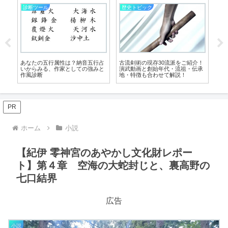
武道のこと
物書きばなし
物
介！
刀身が鞘から簡単に抜けないのは
歴史・時代小説の創作テクニック
作
承
なぜ？ 刀を鞘に固定する小さな部
６選！効果的な架空キャラ設定や
つ
品、“鎺（はばき）”を解説！
「資料」と「史料」の扱いなどを
解説
PR
ホーム
小説
【紀伊 零神宮のあやかし文化財レポー
ト】第４章 空海の大蛇封じと、裏高野の
七口結界
広告
小説