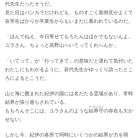
代先生だったそうだ。
見た目はバンカラだけれども、ものすごく面倒見がよくて
在学生ばかりか卒業生からもいまだに慕われているのだ。
「ほんでねえ、今日寄せてもろたんはほかでもないんよ。
ユラさん、ちょっと高野山へいてってくれへんか」
「いてって」が「行ってきて」の意味だと遅れて気付いた
わたしにもわかるように、岩代先生がゆっくり語ったとこ
ろによるとこうだ。
山と海に囲まれた紀伊の国には名だたる霊場があり、常時
結界が張り巡らされている。
けっかいもり
もちろんそこには、ユラさんのような
結界守
の存在も欠か
せない。
しかし今、紀伊の各所で同時にいくつかの結界が力を弱