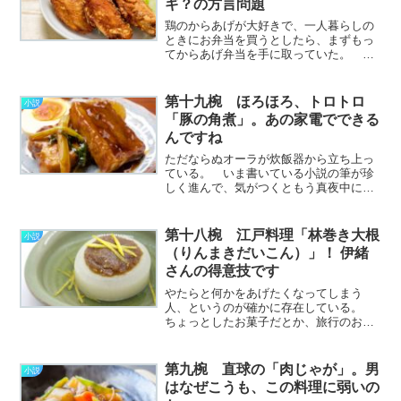
ギ？の方言問題
鶏のからあげが大好きで、一人暮らしの
ときにお弁当を買うとしたら、まずもっ
てからあげ弁当を手に取っていた。 い
ろいろなお店や各コンビニによってちょ
っとずつ内容は違うのだけど、おおむね
副菜は申し訳程度にしか入っていな
第十九椀 ほろほろ、トロトロ
小説
い。 なかには「ごはん、か
「豚の角煮」。あの家電でできる
ら………………～続きを読む～
んですね
ただならぬオーラが炊飯器から立ち上っ
ている。 いま書いている小説の筆が珍
しく進んで、気がつくともう真夜中にな
っていた。 とたんにおなかがグウ、と
鳴って、はてさてご飯が残っていたらお
茶漬けにでもさせていただこうかしら
第十八椀 江戸料理「林巻き大根
小説
ん、と台所に忍び込んだの
（りんまきだいこん）」！ 伊緒
だ………………～続きを読む～
さんの得意技です
やたらと何かをあげたくなってしまう
人、というのが確かに存在している。
ちょっとしたお菓子だとか、旅行のおみ
やげだとか、ガチャガチャでかぶったフ
ィギュアだとか、とにかく何かをプレゼ
ントして喜ばせたくなるという人だ。
第九椀 直球の「肉じゃが」。男
小説
その点に関していえば、伊
はなぜこうも、この料理に弱いの
緒………………～続きを読む～