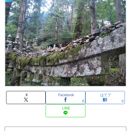
X
Facebook
はてブ
0
0
LINE