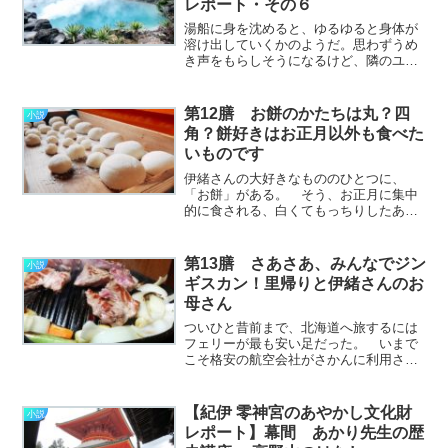
レポート・その６
湯船に身を沈めると、ゆるゆると身体が
溶け出していくかのようだ。思わずうめ
き声をもらしそうになるけど、隣のユラ
さんは傷の痛みに耐えつつ湯に身を浸し
ている。ここは田辺市の“龍神村”。海辺の
田辺市街と高野山の中間くらい、大和と
第12膳 お餅のかたちは丸？四
小説
の境に沿った山中の村………………～続
角？餅好きはお正月以外も食べた
きを読む～
いものです
伊緒さんの大好きなもののひとつに、
「お餅」がある。 そう、お正月に集中
的に食される、白くてもっちりしたあれ
だ。 ふだんはそんなにたくさん食べら
れるほうではないのに、お餅だけは別腹
が発動するらしい。 あの小さなからだ
第13膳 さあさあ、みんなでジン
小説
のどこにそんなに入るんだ
ギスカン！里帰りと伊緒さんのお
ろ………………～続きを読む～
母さん
ついひと昔前まで、北海道へ旅するには
フェリーが最も安い足だった。 いまで
こそ格安の航空会社がさかんに利用され
るようになったけれど、旅人にとって船
は長きに渡り移動手段の王だったの
だ。 伊緒さんと知り合った頃はLCCが
【紀伊 零神宮のあやかし文化財
小説
登場する直前で、まだフェ
レポート】幕間 あかり先生の歴
リ………………～続きを読む～