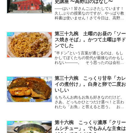
史講座 〜高野山のはなし〜
――はい！皆さんごぶさたしています！
久しぶりの授業なのですが、やっぱり教
科書は使いません！さて今日は、高野山
について少しお話しましょう。和歌山の
皆さんにはもしかするととっても身近か
もしれませんが、わたしのような遠く離
第三十九椀 土曜のお昼の「ソー
小説
れた土地の者から見ると、………………
ス焼きそば」。かつて土曜は半ド
～続きを読む～
ンでした
"半ドン"という言葉が通じるのは、もし
かしてぼくたちの世代が最後なのかもし
れない―――。 そう思ったのは会社に
数年振りに新卒の人たちが入社してき
て、研修の一部をぼくが担当したことに
由来する。 「まあ、比較的年齢が近いだ
第三十六椀 こっくり甘辛「カレ
小説
ろう」くらいの理由で白………………～
イの煮付け」。白身と卵で二度お
続きを読む～
いしい
もちろんお肉もお魚も好きなのだけど、
さあ、どっちかひとつだけ選べ！と言わ
れたら「お魚」と答えると思う。 お刺
身よし、焼きよし煮付けよし、蒸そうが
揚げようが、もうどう調理したっておい
しい。 しかもものすごくたくさんの種
第十六椀 こっくり濃厚「クリー
小説
類があって、ぜんぶ味が違………………
ムシチュー」。でもみんな主食は
～続きを読む～