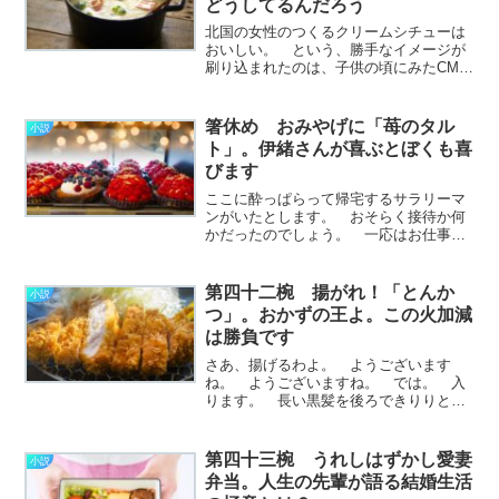
どうしてるんだろう
北国の女性のつくるクリームシチューは
おいしい。 という、勝手なイメージが
刷り込まれたのは、子供の頃にみたCMの
せいだろうと思う。 一面の雪景色のな
か、ぽわっと橙色の灯りがともる。フォ
ーカスしていくと雪に埋もれたお家があ
箸休め おみやげに「苺のタル
小説
り、光は窓から漏れ出た………………～
ト」。伊緒さんが喜ぶとぼくも喜
続きを読む～
びます
ここに酔っぱらって帰宅するサラリーマ
ンがいたとします。 おそらく接待か何
かだったのでしょう。 一応はお仕事の
範疇であり、気は遣ったのでしょうが悪
いお酒ではなかったようです。 その証
拠に、千鳥足ながらも実に機嫌よく、歌
第四十二椀 揚がれ！「とんか
小説
なんか口ずさんじゃったり………………
つ」。おかずの王よ。この火加減
～続きを読む～
は勝負です
さあ、揚げるわよ。 ようございます
ね。 ようございますね。 では。 入
ります。 長い黒髪を後ろできりりと引
き結び、真っ白な割烹着に身を包んだ伊
緒さんが油鍋と対峙している。 祓えに
臨む神職のようにも、はたまた立合いに
第四十三椀 うれしはずかし愛妻
小説
赴く剣士のようにも見える
弁当。人生の先輩が語る結婚生活
そ………………～続きを読む～