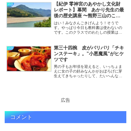
もちろんほとんど自腹なのだけど、仕事
【紀伊 零神宮のあやかし文化財
小説
柄もあって特別展のチケッ
レポート】幕間 あかり先生の最
ト………………～続きを読む～
後の歴史講座 〜熊野三山のこ
と〜
はい！みなさんごきげんよう！そうで
す。やっぱり今日も教科書は使わないの
です。このクラスでのわたしの授業はこ
れが最後ですね。今日は紀伊の神域、
「熊野三山」についてお話ししましょ
う。よくご存じの通り、「熊野速玉大
第三十四椀 皮がパリパリ「チキ
小説
社」「熊野那智大社」「熊野本宮
ンステーキ」。”小悪魔風”がヒケ
大………………～続きを読む～
ツです
男の子もお年頃を迎えると、いっちょま
えに女の子の好みなんかがおぼろげに芽
生えてきちゃったりして、たいへんなこ
とになる。 気になる女の子についつい
意地悪してしまう、という男の子もいる
かと思うけど、言うまでもなく逆効果
だ。 そういうことに気付
く………………～続きを読む～
広告
コメント