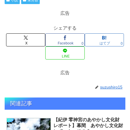
小説
未分類
広告
シェアする
X
Facebook
はてブ
0
0
LINE
広告
suzushiro15
関連記事
【紀伊 零神宮のあやかし文化財
小説
レポート】幕間 あやかし文化財