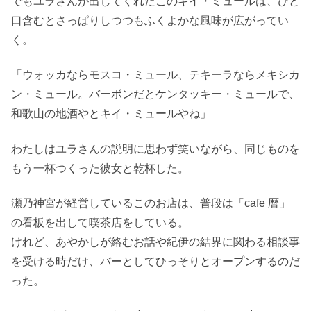
でもユラさんが出してくれたこのキイ・ミュールは、ひと
口含むとさっぱりしつつもふくよかな風味が広がってい
く。
「ウォッカならモスコ・ミュール、テキーラならメキシカ
ン・ミュール。バーボンだとケンタッキー・ミュールで、
和歌山の地酒やとキイ・ミュールやね」
わたしはユラさんの説明に思わず笑いながら、同じものを
もう一杯つくった彼女と乾杯した。
瀬乃神宮が経営しているこのお店は、普段は「cafe 暦」
の看板を出して喫茶店をしている。
けれど、あやかしが絡むお話や紀伊の結界に関わる相談事
を受ける時だけ、バーとしてひっそりとオープンするのだ
った。