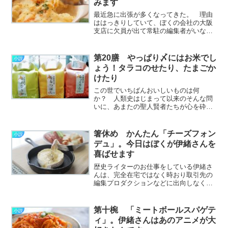
みます
最近急に出張が多くなってきた。 理由
ははっきりしていて、ぼくの会社の大阪
支店に欠員が出て常駐の編集者がいなく
なったためだ。 ぼくが関西育ちだか
ら、という単純な理由だけではないけれ
ど、急遽のサポートのため頻繁に大阪に
第20膳 やっぱり〆にはお米でし
小説
足を運ぶこの頃だ。 ほか
ょう！タラコのせたり、たまごか
の………………～続きを読む～
けたり
この世でいちばんおいしいものは何
か？ 人類史はじまって以来のそんな問
いに、あまたの聖人賢者たちが心を砕い
てまいりました。 その答えにはさまざ
まなものがありますが、わたしが大好き
なエピソードを二つご紹介したいと思い
箸休め かんたん「チーズフォン
小説
ます。 一つ目はかの"東照
デュ」。今日はぼくが伊緒さんを
大………………～続きを読む～
喜ばせます
歴史ライターのお仕事をしている伊緒さ
んは、完全在宅ではなく時おり取引先の
編集プロダクションなどに出向しなくて
はならない。 打ち合わせとか、企画会
議とかいろいろあるのだけど、たいがい
夜遅くなるのでぼくの休日と重なったと
第十椀 「ミートボールスパゲテ
小説
きはつまらない。 これま………………
ィ」。伊緒さんはあのアニメが大
～続きを読む～