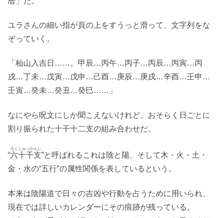
暦」だ。
ユラさんの細い指が頁の上をすうっと滑って、文字列をな
ぞっていく。
「杣山入吉日……。甲辰…丙午…丙子…丙辰…丙寅…丙
戌…丁未…戊寅…戊申…己酉…庚辰…庚戌…辛酉…壬申…
壬寅…癸未…癸丑…癸巳……」
なにやら呪文にしか聞こえないけれど、おそらく日ごとに
割り振られた十干十二支の組み合わせだ。
ろくじゅっかんし
“
六十干支
”と呼ばれるこれは陰と陽、そして木・火・土・
金・水の“五行”の属性関係を表しているという。
本来は陰陽道で日々の吉凶や行動を占うために用いられ、
現在では詳しいカレンダーにその痕跡が残っている。