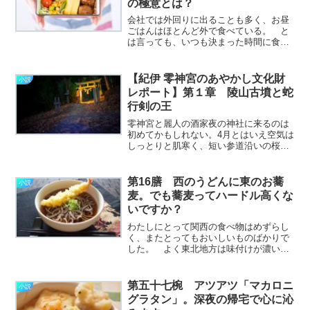
の極意とは？
会社では外回りに出ることも多く、お昼
ごはんはほとんど外で食べている。 と
は言っても、いつも決まった時間に食べ
られるとは限らないし、節約のためにも
ついつい簡単に済ませてしまうことが多
い。 ランチは働く者にとって大きな楽
【紀伊 零神宮のあやかし文化財
小説
しみであり、お昼時ともな………………
レポート】第１章 陵山古墳と蛇
～続きを読む～
行剣の王
零神宮と麗人の酒家夜の神社に来るのは
初めてかもしれない。4月とはいえ空気は
しっとりと肌寒く、短い参道沿いの桜は
故郷の雪と見紛う白さだ。和歌山、とい
えば南国のイメージが強かったけど、山
間のこの街は意外と気温が低い。石灯籠
第16膳 西のうどんに東のお蕎
小説
には本物の蝋燭が点され………………～
麦。でも蕎麦ってハードル高くな
続きを読む～
いですか？
わたしにとって関西の食べ物はめずらし
く、またとってもおいしいものばかりで
した。 よく東北地方は味付けが濃い目
で、関西の料理は薄くて物足りなく感じ
る、などといわれます。 わたしも当初
はそのあっさり加減に少し面くらいまし
第五十七椀 アツアツ「マカロニ
小説
たが、なれてくるにしたが………………
グラタン」。深夜の帰宅で心に沁
～続きを読む～