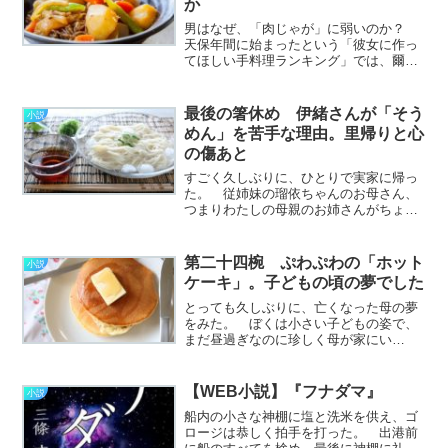
か
男はなぜ、「肉じゃが」に弱いのか？
天保年間に始まったという「彼女に作っ
てほしい手料理ランキング」では、爾来
１５０年の長きにわたって不動の王座に
君臨し続けている暴君だ。 そのあまり
のベタぶりに、世の女性はうっかり「得
最後の箸休め 伊緒さんが「そう
小説
意料理は肉じゃがです」な………………
めん」を苦手な理由。里帰りと心
～続きを読む～
の傷あと
すごく久しぶりに、ひとりで実家に帰っ
た。 従姉妹の瑠依ちゃんのお母さん、
つまりわたしの母親のお姉さんがちょっ
と体調を崩して入院してしまったの
だ。 幸いたいしたことはなくて、退院
の日取りももう決まっているのだけど、
第二十四椀 ぷわぷわの「ホット
小説
久しぶりなこともあって顔を
ケーキ」。子どもの頃の夢でした
見………………～続きを読む～
とっても久しぶりに、亡くなった母の夢
をみた。 ぼくは小さい子どもの姿で、
まだ昼過ぎなのに珍しく母が家にい
る。 ホットケーキつくってあげよう
か、とこれまた珍しいことを言ってくれ
たのが嬉しくて、子どものぼくはわくわ
【WEB小説】『フナダマ』
小説
くと待っている。 台所にはい
船内の小さな神棚に塩と洗米を供え、ゴ
っ………………～続きを読む～
ロージは恭しく拍手を打った。 出港前