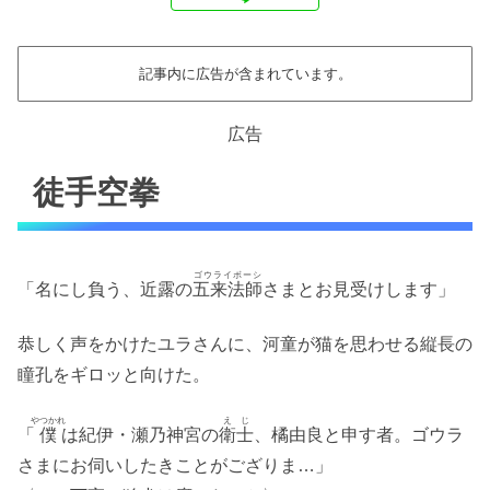
記事内に広告が含まれています。
広告
徒手空拳
ゴウライボーシ
「名にし負う、近露の
五来法師
さまとお見受けします」
恭しく声をかけたユラさんに、河童が猫を思わせる縦長の
瞳孔をギロッと向けた。
やつかれ
えじ
「
僕
は紀伊・瀬乃神宮の
衛士
、橘由良と申す者。ゴウラ
さまにお伺いしたきことがござりま…」