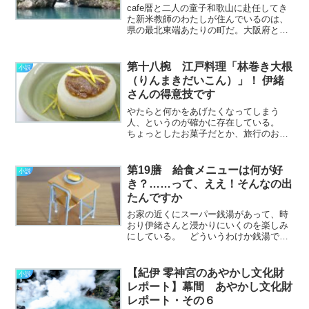
cafe暦と二人の童子和歌山に赴任してき
た新米教師のわたしが住んでいるのは、
県の最北東端あたりの町だ。大阪府と奈
良県に境を接するところで、橋本という
古い町の南側、高野山の麓に開かれた小
さな住宅地「伊都見台いとみだい」。こ
第十八椀 江戸料理「林巻き大根
小説
の和歌山県北東地域の………………～続
（りんまきだいこん）」！ 伊緒
きを読む～
さんの得意技です
やたらと何かをあげたくなってしまう
人、というのが確かに存在している。
ちょっとしたお菓子だとか、旅行のおみ
やげだとか、ガチャガチャでかぶったフ
ィギュアだとか、とにかく何かをプレゼ
ントして喜ばせたくなるという人だ。
第19膳 給食メニューは何が好
小説
その点に関していえば、伊
き？……って、ええ！そんなの出
緒………………～続きを読む～
たんですか
お家の近くにスーパー銭湯があって、時
おり伊緒さんと浸かりにいくのを楽しみ
にしている。 どういうわけか銭湯では
風呂上がりに必ず牛乳を飲みたくなっ
て、それがひそかな喜びともなってい
る。 そこの牛乳は昔ながらの瓶詰め
【紀伊 零神宮のあやかし文化財
小説
で、プラスチックのキャップで
レポート】幕間 あやかし文化財
は………………～続きを読む～
レポート・その６