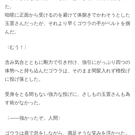
た。
咄嗟に正面から受けるのを避けて体捌きでかわそうとした
玉置さんだったが、それより早くゴウラの手がベルトを掴
んだ。
〈むう！〉
含み気合とともに剛力で引き付け、強引にがっぷり四つの
体勢へと持ち込んだゴウラは、そのまま間髪入れず櫓投げ
に投げ落とした。
受身をとる間もない強力な投げに、さしもの玉置さんも為
す術がなかった。
〈――強かったぞ。人間〉
ゴウラは肩で息をしながら、満足そうな笑みを浮かべた。