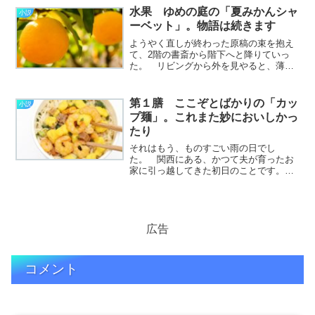
とか織田信長が好き、といったくらいの
水果 ゆめの庭の「夏みかんシャ
小説
淡くささやかなものだ。 ………………
ーベット」。物語は続きます
～続きを読む～
ようやく直しが終わった原稿の束を抱え
て、2階の書斎から階下へと降りていっ
た。 リビングから外を見やると、薄暗
がりに慣れた目には世界が一瞬真っ白に
感じられる。 やわらかな陽の差す庭に
はたくさんの樹が植わっていて、ぼくた
第１膳 ここぞとばかりの「カッ
小説
ちは四季折々の花や実を楽………………
プ麺」。これまた妙においしかっ
～続きを読む～
たり
それはもう、ものすごい雨の日でし
た。 関西にある、かつて夫が育ったお
家に引っ越してきた初日のことです。
荷物を解くのはまあ、おっぽらかしてお
いて、さっそく近くのスーパーに初買い
出しに行くべかと思っていた矢先でし
た。 一天にわかにかき曇り、
逆………………～続きを読む～
広告
コメント