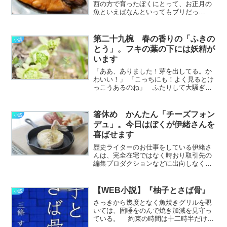
西の方で育ったぼくにとって、お正月の
魚といえばなんといってもブリだっ
た。 見るからに豪勢な姿の大きな魚
は、幼いぼくの心に「ごちそう」として
インプットされたのだ。 普段は忙しく
第二十九椀 春の香りの「ふきの
小説
て、めったに揃うことのない家
とう」。フキの葉の下には妖精が
族………………～続きを読む～
います
「ああ、ありました！芽を出してる。か
わいい！」 「こっちにも！よく見るとけ
っこうあるのね」 ふたりして大騒ぎし
ながら探しているのは、春の山菜の中で
も一番はやく顔を出す「ふきのとう」
だ。 淡くやわらかな黄緑色をして、地
箸休め かんたん「チーズフォン
小説
面からぴょこっと出てきた………………
デュ」。今日はぼくが伊緒さんを
～続きを読む～
喜ばせます
歴史ライターのお仕事をしている伊緒さ
んは、完全在宅ではなく時おり取引先の
編集プロダクションなどに出向しなくて
はならない。 打ち合わせとか、企画会
議とかいろいろあるのだけど、たいがい
夜遅くなるのでぼくの休日と重なったと
【WEB小説】『柚子とさば骨』
小説
きはつまらない。 これま………………
さっきから幾度となく魚焼きグリルを覗
～続きを読む～
いては、固唾をのんで焼き加減を見守っ
ている。 約束の時間は十二時半だけ
ど、彼のことだからおそらくマナーどお