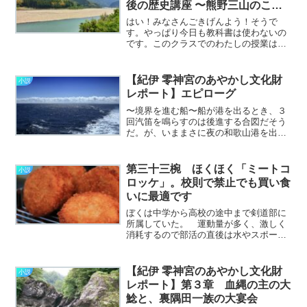
後の歴史講座 〜熊野三山のこ
と〜
はい！みなさんごきげんよう！そうで
す。やっぱり今日も教科書は使わないの
です。このクラスでのわたしの授業はこ
れが最後ですね。今日は紀伊の神域、
「熊野三山」についてお話ししましょ
う。よくご存じの通り、「熊野速玉大
【紀伊 零神宮のあやかし文化財
小説
社」「熊野那智大社」「熊野本宮
レポート】エピローグ
大………………～続きを読む～
〜境界を進む船〜船が港を出るとき、３
回汽笛を鳴らすのは後進する合図だそう
だ。が、いままさに夜の和歌山港を出航
するこの貨客船に至っては、もう一つ意
味がある。それは音で魔を祓うこと。か
つて陰陽師は密教の作法を取り入れ、親
第三十三椀 ほくほく「ミートコ
小説
指と人差指を弾いて音を出………………
ロッケ」。校則で禁止でも買い食
～続きを読む～
いに最適です
ぼくは中学から高校の途中まで剣道部に
所属していた。 運動量が多く、激しく
消耗するので部活の直後は水やスポーツ
ドリンクしか受け付けず、夏場なんかは
本当に死ぬかと思った。 両親が亡くな
って部活はやめてしまったけれど、剣道
【紀伊 零神宮のあやかし文化財
小説
そのものは楽しかった思い………………
レポート】第３章 血縄の主の大
～続きを読む～
鯰と、裏隅田一族の大宴会