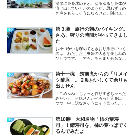
湯船に身を沈めると、ゆるゆると身体が
溶け出していくかのようだ。思わずうめ
き声をもらしそうになるけど、隣のユラ
さんは傷の痛みに耐えつつ湯に身を浸し
ている。ここは田辺市の“龍神村”。海辺の
田辺市街と高野山の中間くらい、大和と
第３膳 旅行の朝のバイキング。
小説
の境に沿った山中の村………………～続
さあ、狩りの時間がやってきまし
きを読む～
た
お小づかいを貯めてときおり旅行にいく
のは、わたしたち夫婦の大きな楽しみの
ひとつです。 でも、あんまり有名な観
光地とかテーマパークとかには行きませ
ん。 知る人ぞ知る古代遺跡とか、整備
されていない山城の跡とか、万葉歌人が
第十一椀 筑前煮からの「リメイ
小説
旅した道とか、かなりマニ………………
ク酢豚」。２度おいしくて余りも
～続きを読む～
出ません
「ごめんね、ちょっと作りすぎちゃった
みたい」 伊緒さんがぺろっと舌を出し
つつ、申し訳なさそうにそう言った。
「そんなことないです！すごくおいしい
ですよ」 慌ててぼくが否定したけど、
目の前のお皿には珍しく料理が残ってい
第18膳 大和名物「柿の葉寿
小説
る。 たいがいは食べきっ………………
司」！鯖寿司を、柿の葉っぱでく
～続きを読む～
るんでみたよ