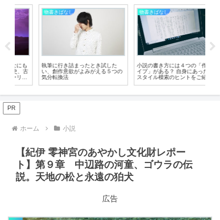
物書きばなし
物書きばなし
診
も
執筆に行き詰まったとき試した
小説の書き方には４つの「作家タ
あ
、古
い、創作意欲がよみがえる５つの
イプ」がある？ 自身にあった創作
４
ー
気分転換法
スタイル模索のヒントをご紹介！
プ
PR
ホーム
小説
【紀伊 零神宮のあやかし文化財レポー
ト】第９章 中辺路の河童、ゴウラの伝
説。天地の松と永遠の狛犬
広告