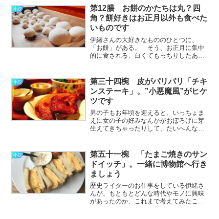
した。 どのお料理のレシピを見聞きし
第12膳 お餅のかたちは丸？四
小説
ても、かならずどこか………………～続
角？餅好きはお正月以外も食べた
きを読む～
いものです
伊緒さんの大好きなもののひとつに、
「お餅」がある。 そう、お正月に集中
的に食される、白くてもっちりしたあれ
だ。 ふだんはそんなにたくさん食べら
れるほうではないのに、お餅だけは別腹
が発動するらしい。 あの小さなからだ
第三十四椀 皮がパリパリ「チキ
小説
のどこにそんなに入るんだ
ンステーキ」。”小悪魔風”がヒケ
ろ………………～続きを読む～
ツです
男の子もお年頃を迎えると、いっちょま
えに女の子の好みなんかがおぼろげに芽
生えてきちゃったりして、たいへんなこ
とになる。 気になる女の子についつい
意地悪してしまう、という男の子もいる
かと思うけど、言うまでもなく逆効果
第五十一椀 「たまご焼きのサン
小説
だ。 そういうことに気付
ドイッチ」。一緒に博物館へ行き
く………………～続きを読む～
ましょう
歴史ライターのお仕事をしている伊緒さ
んが、もともとどんな時代やモノに興味
があったのか、これまで考えてみたこと
もなかった。 ぼくももちろん歴史は好
きなのだけど、それは坂本龍馬が好き、