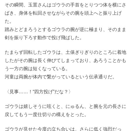
その瞬間、玉置さんはゴウラの手首をとりつつ体を横にさ
ばき、身体を転回させながらその腕を頭上へと振り上げ
た。
踏みとどまろうとするゴウラの腕が逆に極まり、そのまま
剣を振り下ろす動作で投げ飛ばした。
たまらず回転したゴウラは、土俵ぎりぎりのところに着地
したがその腕は長く伸びてしまっており、あろうことかも
う一方の腕は短くなっている。
河童は両腕が体内で繋がっているという伝承通りだ。
〈見事……！“四方投げ”だな？〉
ゴウラは嬉しそうに呟くと、にゅるん、と腕を元の長さに
戻してもう一度仕切りの構えをとった。
ゴウラが見せた今度の立ち合いは、さらに低く強烈だっ