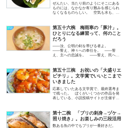
ぜんたい、当たり前のようにそこにある
ものには、なかなか有り難みを感じられ
なくなるものらしい。 空気も水も、無
いと命に関わるものなのに、普段はほと
んど意識することもないのではない
か。 ぜいたくな話とは思うけど、ぼく
第五十六椀 梅雨寒の「豚汁」。
小説
にとってそういうもののひと
ひとりになる練習って、何のこと
つ………………～続きを読む～
だろう
――汝、公明の剣を帯びる者よ。
――誓え、神々への奉仕を。 ――誓
え、主への忠誠を。 ――誓え、民への
献身を。 ――その身朽ち果てるま
で、 ――信義の楯とならんこと
を。 ひざまずいたぼくの肩口に、細
第五十三椀 お祝いの「大盛りエ
小説
く鋭い銀色の神具がかざされ、祝福の言
ビチリ」。文学賞でいいとこまで
葉………………～続きを読む～
いきました
応募していたある文学賞で、最終選考ま
で残った。 ぼくがいくつかの作品を発
表している、小説投稿サイトが主催する
文学賞だ。 これまでは三次選考通過と
いうのが最高記録だったので、一歩前進
したという確かな手応えを得ることがで
第十二椀 「ブリの刺身→ヅケ→
小説
きた。 まだなじみの浅い………………
照り焼き」。お楽しみの三段活用
～続きを読む～
数ある魚の中でもブリが一番好きだ。