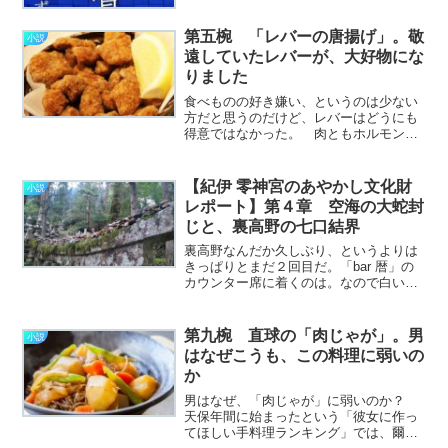
りに五分ほど遅れて訪いを告げるに違い
ない。 いまかいまかと焼き上がりが待
第五椀 「レバーの唐揚げ」。敬
小説
たれるノルウェーさばを………………～
遠していたレバーが、大好物にな
続きを読む～
りました
食べものの好き嫌い、というのは少ない
方だと思うのだけど、レバーはどうにも
得意ではなかった。 肉ともホルモンと
もつかない不思議な食感で、噛めば噛む
ほどもっちゃりと口中の水分を奪われる
感じが好きになれなかった。 しかも、
【紀伊 零神宮のあやかし文化財
小説
調理がまずいと生臭さがツ………………
レポート】第４章 空海の大蛇封
～続きを読む～
じと、裏高野の七口結界
裏高野なんだか久しぶり、というよりは
きっぱりとまだ２回目だ。「bar 暦」の
カウンター席に着くのは。なので白いシ
ャツにネクタイ、そしてウエストコート
というバーテンダー姿のユラさんを見る
のも、これが２回目。まったくあたり前
第九椀 直球の「肉じゃが」。男
小説
のことなのだけど、初………………～続
はなぜこうも、この料理に弱いの
きを読む～
か
男はなぜ、「肉じゃが」に弱いのか？
天保年間に始まったという「彼女に作っ
てほしい手料理ランキング」では、爾来