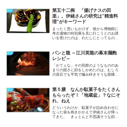
１５０年の長きにわたって不動の王座に
君臨し続けている暴君だ。 そのあまり
のベタぶりに、世の女性はうっかり「得
第五十二椀 「揚げナスの田
小説
意料理は肉じゃがです」な………………
楽」。伊緒さんの研究は”精進料
～続きを読む～
理”がキーワード
まったく思いもかけず、彼から博物館に
考古遺物の特別展を見に行こうとのお誘
いを受けたのは、わたしにとってものす
ごくうれしいことでした。 考古学は専
門ではありませんでしたが、学生のとき
最初に習った概論を思い出し、夢中にな
パンと龍 ～江川英龍の幕末麺麭
小説
ってしゃべりながら彼と観………………
レシピ～
～続きを読む～
「かてェな」その煎餅のようなもののあ
まりの固さに顔をしかめたのは、むしろ
川原石でも平気で嚙み砕きそうな面構え
の偉丈夫だ。太い首の筋が浮き彫りにな
り、戯言ではなく文字通り歯が立たない
食い物であることがうかがえる。「噛め
第５膳 なんか駄菓子をたくさん
小説
ませぬか」その様子を注視………………
もらったぞ！「地蔵盆」？なにそ
～続きを読む～
れ、ねえ
どういうわけか、駄菓子が詰め合わせに
なった袋を抱きかかえて伊緒さんが帰っ
てきた。 きょとんと不思議そうな顔を
して、あたまの上にたくさんのハテナが
浮かんでいる。 なんで突然こんなにお