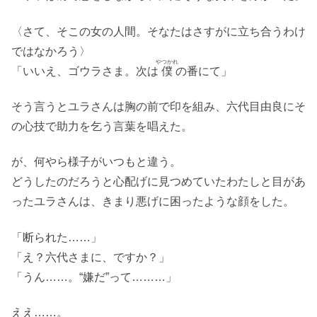
〈さて、そこの女の人間。そなたはさすがに立ち合うわけ
ではなかろう〉
やつかれ
「いいえ、ゴウラさま。次は
僕
の番にて」
そう言うとユラさんは胸の前で印を組み、六代目由良にそ
の心技で助力を乞う言葉を唱えた。
が、何やら様子がいつもと違う。
どうしたのだろうと心配げに見つめていたわたしと目があ
ったユラさんは、きまり悪げに困ったような顔をした。
「断られた……」
「え？六代さまに、ですか？」
「うん……。“嫌だ”って………」
ええ……。