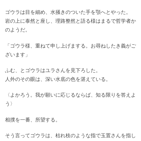
ゴウラは目を細め、水掻きのついた手を顎へとやった。
岩の上に泰然と座し、理路整然と語る様はまるで哲学者か
のようだ。
「ゴウラ様、重ねて申し上げまする。お尋ねしたき義がご
ざいます」
ふむ、とゴウラはユラさんを見下ろした。
人外のその眼は、深い水底の色を湛えている。
〈よかろう。我が願いに応じるならば、知る限りを答えよ
う〉
相撲を一番、所望する。
そう言ってゴウラは、枯れ枝のような指で玉置さんを指し