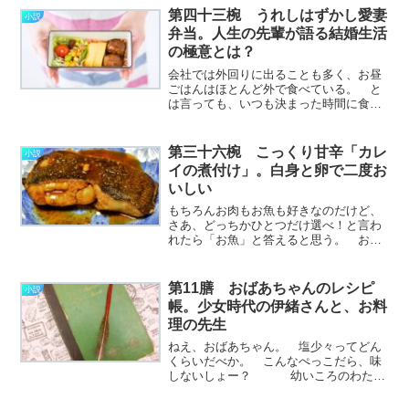
菓子をもらったのだろう、わたしいった
第四十三椀 うれしはずかし愛妻
小説
い何してるんだろう。 そ………………
弁当。人生の先輩が語る結婚生活
～続きを読む～
の極意とは？
会社では外回りに出ることも多く、お昼
ごはんはほとんど外で食べている。 と
は言っても、いつも決まった時間に食べ
られるとは限らないし、節約のためにも
ついつい簡単に済ませてしまうことが多
い。 ランチは働く者にとって大きな楽
第三十六椀 こっくり甘辛「カレ
小説
しみであり、お昼時ともな………………
イの煮付け」。白身と卵で二度お
～続きを読む～
いしい
もちろんお肉もお魚も好きなのだけど、
さあ、どっちかひとつだけ選べ！と言わ
れたら「お魚」と答えると思う。 お刺
身よし、焼きよし煮付けよし、蒸そうが
揚げようが、もうどう調理したっておい
しい。 しかもものすごくたくさんの種
第11膳 おばあちゃんのレシピ
小説
類があって、ぜんぶ味が違………………
帳。少女時代の伊緒さんと、お料
～続きを読む～
理の先生
ねえ、おばあちゃん。 塩少々ってどん
くらいだべか。 こんなぺっこだら、味
しないしょー？ 幼いころのわたし
は"塩少々"のことを文字通り、ほんのす
こしだけという意味だと信じこんでいま