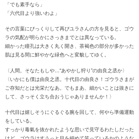
「でも素手なら」
「六代目より強いわよ」
その言葉にびっくりして再びユラさんの方を見ると、ゴウ
ラの気配が明らかにさっきまでとは異なっている。
細かった瞳孔は大きく丸く開き、茶褐色の部分が多かった
肌は見る間に鮮やかな緑色へと変貌してゆく。
〈人間。そなたもしや…“あやかし狩り”の由良之丞か〉
〈いかにも僕は由良之丞。十代目の由良さ！ゴウラさまが
ご存知だとは光栄だなあ。でもまあ、細かいことは抜きに
して、さっそく立ち合おうじゃありませんか！〉
十代目は嬉しそうにぐるぐる腕を回して、何やら準備運動
をしている。
すっかり毒氣を抜かれたような思いで見守るわたしだった
けど、ゴウラはすうっと目を細めて笑っているかのような