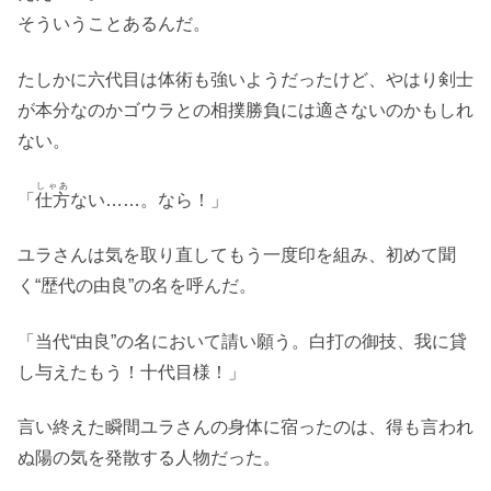
そういうことあるんだ。
たしかに六代目は体術も強いようだったけど、やはり剣士
が本分なのかゴウラとの相撲勝負には適さないのかもしれ
ない。
しゃあ
「
仕方
ない……。なら！」
ユラさんは気を取り直してもう一度印を組み、初めて聞
く“歴代の由良”の名を呼んだ。
「当代“由良”の名において請い願う。白打の御技、我に貸
し与えたもう！十代目様！」
言い終えた瞬間ユラさんの身体に宿ったのは、得も言われ
ぬ陽の気を発散する人物だった。