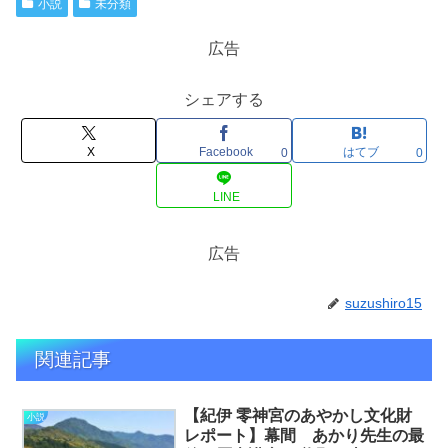
小説
未分類
広告
シェアする
X
Facebook
はてブ
0
0
LINE
広告
suzushiro15
関連記事
【紀伊 零神宮のあやかし文化財
小説
レポート】幕間 あかり先生の最