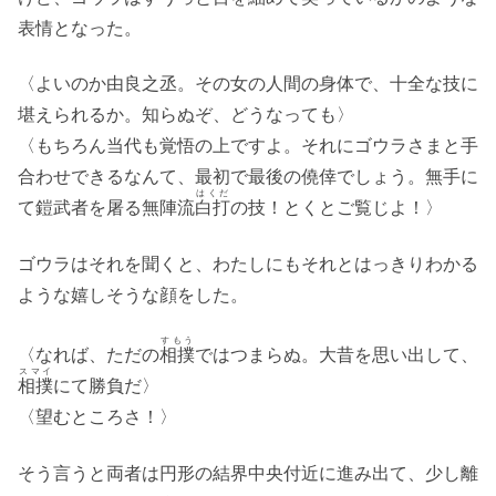
表情となった。
〈よいのか由良之丞。その女の人間の身体で、十全な技に
堪えられるか。知らぬぞ、どうなっても〉
〈もちろん当代も覚悟の上ですよ。それにゴウラさまと手
合わせできるなんて、最初で最後の僥倖でしょう。無手に
はくだ
て鎧武者を屠る無陣流
白打
の技！とくとご覧じよ！〉
ゴウラはそれを聞くと、わたしにもそれとはっきりわかる
ような嬉しそうな顔をした。
すもう
〈なれば、ただの
相撲
ではつまらぬ。大昔を思い出して、
スマイ
相撲
にて勝負だ〉
〈望むところさ！〉
そう言うと両者は円形の結界中央付近に進み出て、少し離