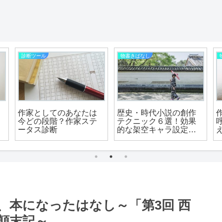
診断ツール
物書きばなし
作家としてのあなたは
歴史・時代小説の創作
今どの段階？作家ステ
テクニック６選！効果
ータス診断
的な架空キャラ設定や
「資料」と「史料」の
扱いなどを解説
、本になったはなし～「第3回 西
顛末記～