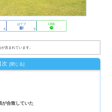
はてブ
LINE
0
0
告が含まれています。
目次
項が合致していた