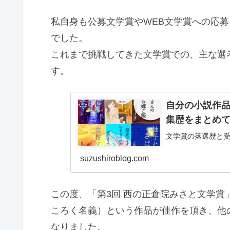
私自身も公募文学賞やWEB文学賞への応
でした。
これまで挑戦してきた文学賞での、主な選
す。
自分の小説作
集歴をまとめてみ
文学賞の落選歴と
suzushiroblog.com
この度、「第3回 西の正倉院みさと文学
ころく名義）という作品が佳作を頂き、他
なりました。