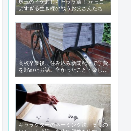
珠玉のイケおじキャラ５選！ かっこ
よすぎる生き様の戦うお父さんたち
高校卒業後、住み込み新聞配達で学費
を貯めたお話。辛かったこと・楽しか
ったこと、そしてメリット・デメリッ
ト
キャラクターのネーミング法、５つの