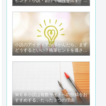
ヒント！小説・創作で個性を出す「名
付け」のテクニック
小説のアイディアが浮かんだら、まず
どうするといい？執筆ヒントを逃さな
いためのコツ３選
ＷＥＢ小説は複数サイトへの投稿をお
すすめする、たった３つの理由