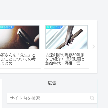
物書きばなし
歴史トピック
診断ツール
作家さんを「先生」と
古流剣術の現存30流派
あなた
呼ぶことについての考
をご紹介！ 演武動画と
納音五
えまとめ
創始年代・流祖・伝承
る、作
地・特徴も合わせて解
と作風
説！
広告