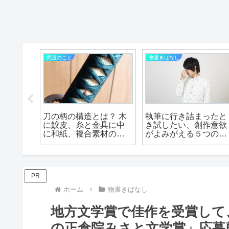
武道のこと
物書きばなし
品、
刀の柄の構造とは？ 木
執筆に行き詰まったと
た）」
に鮫皮、糸と金具に中
き試したい、創作意欲
防止や
に和紙、複合素材の巧
がよみがえる５つの気
を解
みなグリップ！
分転換法
PR
ホーム
物書きばなし
地方文学賞で佳作を受賞して
の正倉院みさと文学賞」応募