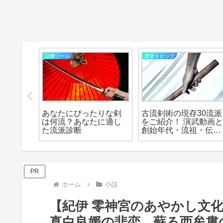
診断ツール
歴史トピック
してど
あなたにぴったりな剣
古流剣術の現存30流派
つの型か
は何流？あなたに適し
をご紹介！ 演武動画
家タイ
た流派診断
創始年代・流祖・伝承
地・特徴も合わせて解
説！
PR
ホーム
小説
【紀伊 零神宮のあやかし文化
真白良媛の悲恋。蘇る西牟婁