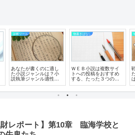
診断ツール
物書きばなし
あなたが書くのに適し
ＷＥＢ小説は複数サイ
と
た小説ジャンルは？小
トへの投稿をおすすめ
説執筆ジャンル適性診
する、たった３つの理
断
由
財レポート】第10章 臨海学校と
の牛鬼たち