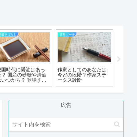
物書きばなし
診断ツール
物書きばな
戦国時代に醤油はあっ
作家としてのあなたは
「異世
た？ 国産の砂糖や清酒
今どの段階？作家ステ
こんな
はいつから？ 登場する
ータス診断
実は10
時代に要注意な調味
典文学
料・飲みもの７選！
ストー
広告