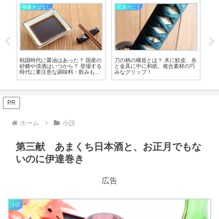
物書きばなし
武道のこと
？ 木に鮫皮、糸
小説の書き方には４つの「作家タ
刀の「鯉口を切る」とはどん
、複合素材の巧
イプ」がある？ 自身にあった創作
草？ 抜刀のための重要動作を
スタイル模索のヒントをご紹介！
く解説！
PR
ホーム
小説
第三献 あまくち日本酒と、お正月でもな
いのに伊達巻き
広告
小説