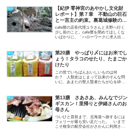
勤める会社では社史の制作サービスも行
っており、創業者の方に取材をするため
【紀伊 零神宮のあやかし文化財
小説
その会社を訪問したのだっ………………
レポート】第７章 不動山の巨石
～続きを読む～
と一言主の約束。裏葛城修験の結
界守
cafe暦の店長代理ユラさんと天野へ行く
少し前のこと。cafe暦を閉めてほしくな
いばかりに、「ハローワークに求人出し
て腕のいい職人を探せ」と酔ってくだを
巻いたわたしはけっこう責任を感じてい
た。もちろんユラさん不在の間、マスタ
第20膳 やっぱり〆にはお米でし
小説
ーの代わりが務ま………………～続きを
ょう！タラコのせたり、たまごか
読む～
けたり
この世でいちばんおいしいものは何
か？ 人類史はじまって以来のそんな問
いに、あまたの聖人賢者たちが心を砕い
てまいりました。 その答えにはさまざ
まなものがありますが、わたしが大好き
なエピソードを二つご紹介したいと思い
第13膳 さあさあ、みんなでジン
小説
ます。 一つ目はかの"東照
ギスカン！里帰りと伊緒さんのお
大………………～続きを読む～
母さん
ついひと昔前まで、北海道へ旅するには
フェリーが最も安い足だった。 いまで
こそ格安の航空会社がさかんに利用され
るようになったけれど、旅人にとって船