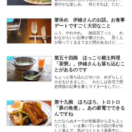
密やかな楽しみ。 何とすれば、ただひ
たすら恥ずかしいのだ。 それは、小説
を書くこと。 この世でただ一人、伊緒
さんを除いて誰にも知らせたことのな
箸休め 伊緒さんのお話。お食事
小説
い、ぼくの趣味だ。 伊緒
デートですごく大切なこと
さ………………～続きを読む～
ふう、やれやれ。 納品完了っと。 わ
れながらいい記事が書けたわ。 晃くん
が帰ってくるまでまだ間があるけど、は
やめにご飯のしたくをしておこう。 き
っとおなかぺこぺこにしてるだろうか
ら。 わたしはあんなにおいしそうにご
第五十四椀 ほっこり郷土料理
小説
飯を食べる人を知らない。
「茶粥」。伊緒さんも落ち込むこ
………………～続きを読む～
とがあるのです
ちょっと落ち込んだせいか、めずらしく
カゼをひきました。 わたしは在宅で歴
史関係の記事を書くライターをしていま
すが、お家にいるばかりではなくて、と
きおり取引先の方と対面しなくてはなり
ません。 企画会議であったり、打合せ
第十九椀 ほろほろ、トロトロ
小説
であったり、内容はさまざ………………
「豚の角煮」。あの家電でできる
～続きを読む～
んですね
ただならぬオーラが炊飯器から立ち上っ
ている。 いま書いている小説の筆が珍
しく進んで、気がつくともう真夜中にな