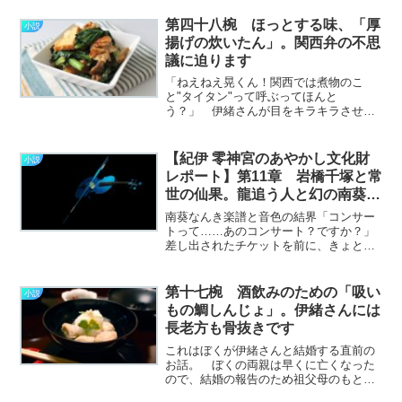
は長きに渡り移動手段の王だったの
だ。 伊緒さんと知り合った頃はLCCが
第四十八椀 ほっとする味、「厚
小説
登場する直前で、まだフェ
揚げの炊いたん」。関西弁の不思
リ………………～続きを読む～
議に迫ります
「ねえねえ晃くん！関西では煮物のこ
と"タイタン"って呼ぶってほんと
う？」 伊緒さんが目をキラキラさせて
質問してくる。 じつに曇りなきまなこ
だ。 だが、曇りなきがゆえにこれは
少々面倒な問題でもある。 伊緒さんが
【紀伊 零神宮のあやかし文化財
小説
想像している"タイタン"という
レポート】第11章 岩橋千塚と常
の………………～続きを読む～
世の仙果。龍追う人と幻の南葵楽
譜
南葵なんき楽譜と音色の結界「コンサー
トって……あのコンサート？ですか？」
差し出されたチケットを前に、きょとん
としたわたしはまた阿呆のような質問を
繰り出す。「そっ。ええですよお。野外
で聴くクラシック。紀伊といえば音楽、
第十七椀 酒飲みのための「吸い
小説
音楽といえば紀伊やさかい………………
もの鯛しんじょ」。伊緒さんには
～続きを読む～
長老方も骨抜きです
これはぼくが伊緒さんと結婚する直前の
お話。 ぼくの両親は早くに亡くなった
ので、結婚の報告のため祖父母のもと
へ、伊緒さんと一緒に行ったのだっ