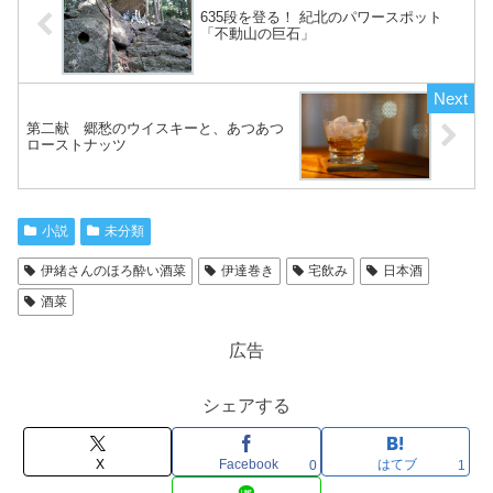
635段を登る！ 紀北のパワースポット
「不動山の巨石」
第二献 郷愁のウイスキーと、あつあつ
ローストナッツ
小説
未分類
伊緒さんのほろ酔い酒菜
伊達巻き
宅飲み
日本酒
酒菜
広告
シェアする
X
Facebook
はてブ
0
1