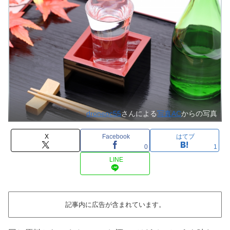
dronepc55
さんによる
写真AC
からの写真
X
Facebook
はてブ
0
1
LINE
記事内に広告が含まれています。