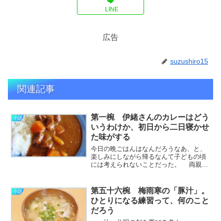
LINE
広告
suzushiro15
関連記事
第一椀 伊緒さんのカレーはどう
小説
いうわけか、初日から二日寝かせ
た味がする
今日の晩ごはんはなんだろうなあ、と、
楽しみにしながら帰るなんて子どもの頃
には考えられないことだった。 両親は
バリバリの共働きだったし、低学年から
ずっと塾通いだったので、家族で食卓を
囲んだ記憶はほとんどない。 夕食はコ
第五十六椀 梅雨寒の「豚汁」。
小説
ンビニ弁当か、母が作………………～続
ひとりになる練習って、何のこと
きを読む～
だろう