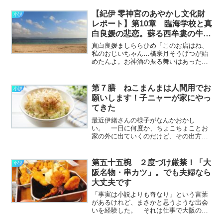
くのサテンにでも行こうや」 と言われ
て途方に暮れたことがある。 サテンが
【紀伊 零神宮のあやかし文化財
小説
「茶店」だと気付いたと………………～
レポート】第10章 臨海学校と真
続きを読む～
白良媛の悲恋。蘇る西牟婁の牛鬼
たち
真白良媛ましららひめ「このお店はね、
私のおじいちゃん…橘宗月そうげつが始
めたんよ。お神酒の振る舞いはあったけ
ど、世の中があんまり日本酒飲めへんよ
うになってったさかい。カクテルにした
らどうかって」bar暦のカウンターで、ユ
第７膳 ねこまんまは人間用でお
小説
ラさんはぽつぽつと家………………～続
願いします！子ニャーが家にやっ
きを読む～
てきた
最近伊緒さんの様子がなんかおかし
い。 一日に何度か、ちょこちょことお
家の外に出ていくのだけど、その出方が
すごくあやしい。 まずはキョロキョロ
と辺りの様子をうかがい、危険がないか
とか敵がいないかとかをよおく確認す
第五十五椀 ２度づけ厳禁！「大
小説
る。 そして廊下の角から角へ
阪名物・串カツ」。でも夫婦なら
と………………～続きを読む～
大丈夫です
「事実は小説よりも奇なり」という言葉
があるけれど、まさかと思うような出会
いを経験した。 それは仕事で大阪のあ
る出版社を訪ねたときのこと。 ぼくの