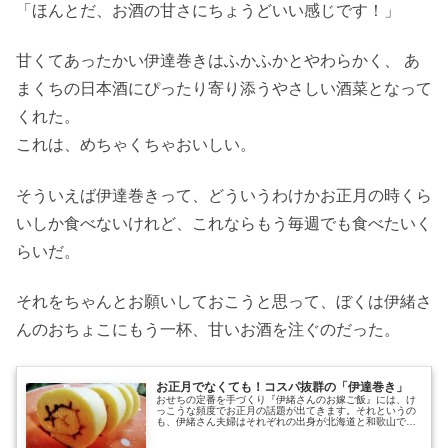
「ほんとだ、お酒の甘さにちょうどいい感じです！」
甘くてあったかい伊達巻きはふかふかとやわらかく、 あ
まくちの日本酒にぴったり寄り添うやさしい酒菜となって
くれた。
これは、めちゃくちゃおいしい。
そういえば伊達巻きって、どういうわけかお正月の時くら
いしか食べないけれど、これならもう毎週でも食べたいく
らいだ。
それをちゃんとお願いしておこうと思って、ぼくは伊緒さ
んのおちょこにもう一杯、甘いお酒を注ぐのだった。
お正月でなくても！コスパ抜群の「伊達巻き」
おせちの定番を手づくり『伊緒さんのお嫁ご飯』には、け
っこうな頻度でお正月の話題が出てきます。それというの
も、伊緒さん夫婦はそれぞれの出身が北海道と和歌山で、
なかなか食文化のギャップがあるためです。たとえば札幌
では、おせち料理は大みそかの晩から食べますが、和歌山