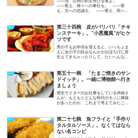
――汝、公明の剣を帯びる者よ。
――誓え、神々への奉仕を。 ――誓
え、主への忠誠を。 ――誓え、民への
献身を。 ――その身朽ち果てるま
で、 ――信義の楯とならんこと
を。 ひざまずいたぼくの肩口に、細
第三十四椀 皮がパリパリ「チキ
小説
く鋭い銀色の神具がかざされ、祝福の言
ンステーキ」。”小悪魔風”がヒケ
葉………………～続きを読む～
ツです
男の子もお年頃を迎えると、いっちょま
えに女の子の好みなんかがおぼろげに芽
生えてきちゃったりして、たいへんなこ
とになる。 気になる女の子についつい
意地悪してしまう、という男の子もいる
かと思うけど、言うまでもなく逆効果
第五十一椀 「たまご焼きのサン
小説
だ。 そういうことに気付
ドイッチ」。一緒に博物館へ行き
く………………～続きを読む～
ましょう
歴史ライターのお仕事をしている伊緒さ
んが、もともとどんな時代やモノに興味
があったのか、これまで考えてみたこと
もなかった。 ぼくももちろん歴史は好
きなのだけど、それは坂本龍馬が好き、
とか織田信長が好き、といったくらいの
第二十七椀 魚フライと「手作り
小説
淡くささやかなものだ。 ………………
タルタルソース」。なくてはなら
～続きを読む～
ない名コンビ