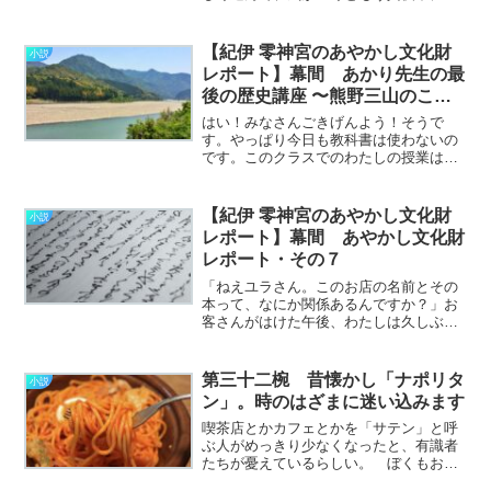
っていた。 とたんにおなかがグウ、と
鳴って、はてさてご飯が残っていたらお
茶漬けにでもさせていただこうかしら
【紀伊 零神宮のあやかし文化財
小説
ん、と台所に忍び込んだの
レポート】幕間 あかり先生の最
だ………………～続きを読む～
後の歴史講座 〜熊野三山のこ
と〜
はい！みなさんごきげんよう！そうで
す。やっぱり今日も教科書は使わないの
です。このクラスでのわたしの授業はこ
れが最後ですね。今日は紀伊の神域、
「熊野三山」についてお話ししましょ
う。よくご存じの通り、「熊野速玉大
【紀伊 零神宮のあやかし文化財
小説
社」「熊野那智大社」「熊野本宮
レポート】幕間 あやかし文化財
大………………～続きを読む～
レポート・その７
「ねえユラさん。このお店の名前とその
本って、なにか関係あるんですか？」お
客さんがはけた午後、わたしは久しぶり
にcafe暦を手伝いながら前から気になっ
ていたことを聞いてみた。ユラさんが目
を落として指先で紙面をなぞっている、
第三十二椀 昔懐かし「ナポリタ
小説
手づくりの和綴じ本。………………～続
ン」。時のはざまに迷い込みます
きを読む～
喫茶店とかカフェとかを「サテン」と呼
ぶ人がめっきり少なくなったと、有識者
たちが憂えているらしい。 ぼくもお得
意先の方との打ち合わせで、 「どっか近