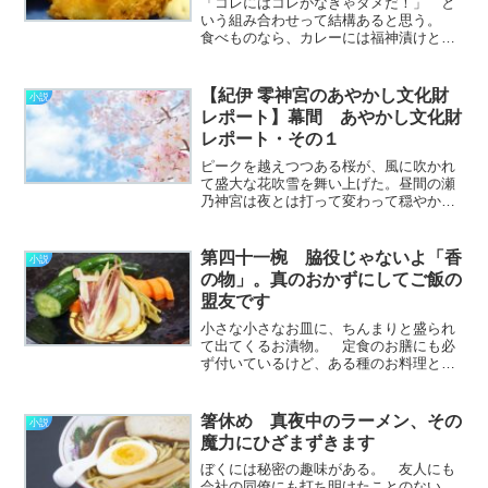
「コレにはコレがなきゃダメだ！」 と
いう組み合わせって結構あると思う。
食べものなら、カレーには福神漬けとか
らっきょうとか。 ラーメンにコショ
ウ、うなぎに山椒。 牛丼に紅しょう
が、お赤飯にゴマ塩。 コンビでいえば
【紀伊 零神宮のあやかし文化財
小説
トムとジェリーとかボニーと
レポート】幕間 あやかし文化財
ク………………～続きを読む～
レポート・その１
ピークを越えつつある桜が、風に吹かれ
て盛大な花吹雪を舞い上げた。昼間の瀬
乃神宮は夜とは打って変わって穏やか
で、「bar 暦」もいまは「cafe 暦」の看
板を出している。先日と同じカウンター
チェアに腰掛けたわたしの目の前で、由
第四十一椀 脇役じゃないよ「香
小説
良さんがコーヒー………………～続きを
の物」。真のおかずにしてご飯の
読む～
盟友です
小さな小さなお皿に、ちんまりと盛られ
て出てくるお漬物。 定食のお膳にも必
ず付いているけど、ある種のお料理とふ
さわしいペアを組んで登場することもし
ばしばだ。 お蕎麦には野沢菜漬け、う
なぎには奈良漬け、海苔巻きには生姜の
箸休め 真夜中のラーメン、その
小説
甘酢漬けなんかがぴったり………………
魔力にひざまずきます
～続きを読む～
ぼくには秘密の趣味がある。 友人にも
会社の同僚にも打ち明けたことのない、