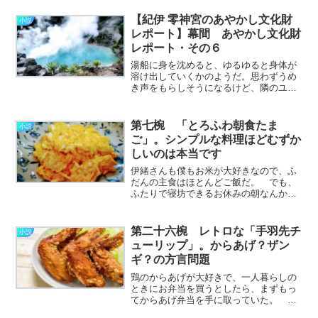
た。 父と母は、瀬戸内の小さな島でと
もに育った幼なじみだったそうだ。 そ
【紀伊 零神宮のあやかし文化財
小説
れぞれの実家も目と鼻の先で、
レポート】幕間 あやかし文化財
島………………～続きを読む～
レポート・その６
湯船に身を沈めると、ゆるゆると身体が
溶け出していくかのようだ。思わずうめ
き声をもらしそうになるけど、隣のユラ
さんは傷の痛みに耐えつつ湯に身を浸し
ている。ここは田辺市の“龍神村”。海辺の
田辺市街と高野山の中間くらい、大和と
第七椀 「とろふわ朝食たま
小説
の境に沿った山中の村………………～続
ご」。シンプルな料理ほどむずか
きを読む～
しいのは本当です
伊緒さんも僕もお米が大好きなので、ふ
だんの主食はほとんどご飯だ。 でも、
ふたりで寝坊できるお休みの朝なんか
は、無性にパンが食べたくなってしま
う。 トーストの焼き加減は、伊緒さん
はほんのりと。僕はこんがりと。 トー
第二十六椀 レトロな「手羽先チ
小説
スターの前でじぃーっと目を
ューリップ」。からあげ？ザン
光………………～続きを読む～
ギ？の方言問題
鶏のからあげが大好きで、一人暮らしの
ときにお弁当を買うとしたら、まずもっ
てからあげ弁当を手に取っていた。 い
ろいろなお店や各コンビニによってちょ