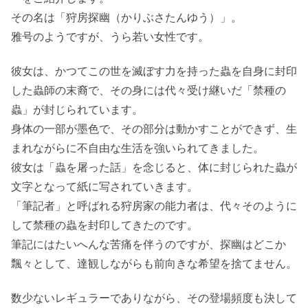
その名は「狩房探幽（かりぶさたんゆう）」。
雅号のようですが、うら若い女性です。
彼女は、かつてこの世を滅ぼす力を持った蟲を自身に封印
した蟲師の末裔で、その身には代々受け継いだ「禁種の
蟲」が封じられています。
身体の一部が墨色で、その部分は動かすことができず、生
まれながらに不自由な生活を強いられてきました。
彼女は「蟲を屠った話」を念じると、体に封じられた蟲が
文字となって紙に写されていきます。
「筆記者」と呼ばれる狩房家の能力者は、代々そのように
して禁種の蟲を封印してきたのです。
筆記にはたいへんな苦痛を伴うのですが、探幽はどこか
飄々として、達観しながらも前向きな希望を捨てません。
数少ないレギュラーでありながら、その登場頻度も決して