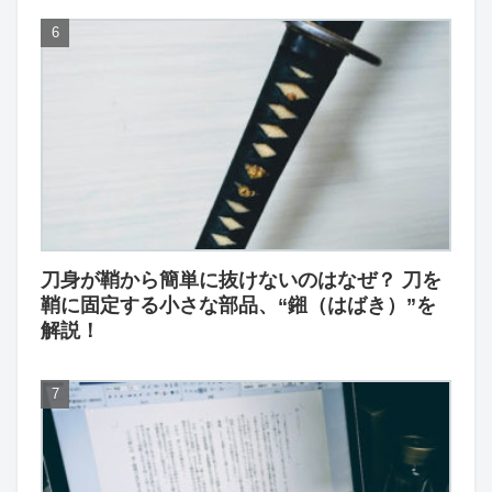
刀身が鞘から簡単に抜けないのはなぜ？ 刀を
鞘に固定する小さな部品、“鎺（はばき）”を
解説！