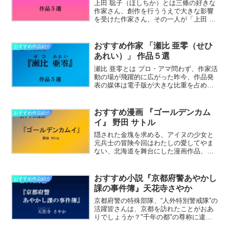
上田 聡子（ほしちか）とは三條の好きな
作家さん、創作を行ううえで大きな影響
を受けた作家さん、その一人が「上田 聡
子（ほしちか）」先生です。noteやカク
ヨムなどのWEB媒体、文学フリマ、児童
文学誌等々、さまざまな媒体で活躍する
おすすめ作家 「瀬比 亜零（せひ
おすすめ作品紹介
上田 聡子さん………………～続きを読む
あれい）」 作品５選
～
瀬比 亜零とは プロ・アマ問わず、作家活
動の場が飛躍的に広がった昨今、作品発
表の媒体は電子版が大きな比重を占める
ようになりました。WEB上を中心に活躍
する作家さんで、三條が尊敬してやまな
いお一人が「瀬比 亜零（せひ あれい）」
おすすめ漫画 『ゴールデンカム
おすすめ作品紹介
先生です。 当………………～続きを読む
イ』 野田 サトル
～
隠された金塊を求める、アイヌの少女と
元兵士の冒険今回はわたしの愛してやま
ない、北海道を舞台にした漫画作品、野
田サトルさんの『ゴールデンカムイ』を
ご紹介します。物語は明治時代の北海
道。かつて日露戦争に従軍し、「不死身
おすすめ小説『京都府警あやかし
おすすめ作品紹介
の杉元」と呼ばれた杉元佐
課の事件簿』天花寺さやか
一………………～続きを読む～
京都府警の特殊部隊、“人外特別警戒隊”の
活躍皆さんは、京都を訪れたことがおあ
りでしょうか？"千年の都"の尊称に違わ
ぬ、重厚で凛とした空気感。それでい