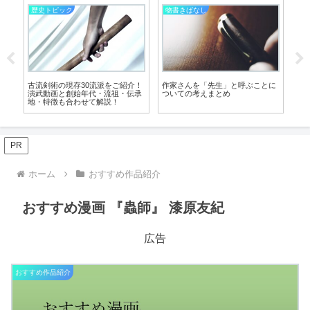
物書きばなし
物書きばなし
物
に
執筆に行き詰まったとき試した
ＷＥＢ小説は複数サイトへの投稿
戦
い、創作意欲がよみがえる５つの
をおすすめする、たった３つの理
砂
気分転換法
由
時
７
PR
ホーム
おすすめ作品紹介
おすすめ漫画 『蟲師』 漆原友紀
広告
おすすめ作品紹介