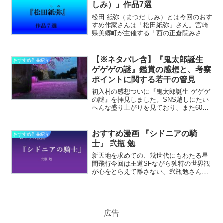
うな少年のような、中性的………………
しみ）」作品7選
～続きを読む～
松田 紙弥（まつだ しみ）とは今回のおす
すめ作家さんは「松田紙弥」さん。宮崎
県美郷町が主催する「西の正倉院みさと
文学賞」において、第2～4回の3年連続で
入賞された日向の才筆です。その確かな
筆力と練り上げられた物語の数々。私も
【※ネタバレ含】『鬼太郎誕生
おすすめ作品紹介
夢中で作品を読ん………………～続きを
ゲゲゲの謎』鑑賞の感想と、考察
読む～
ポイントに関する若干の管見
初入村の感想ついに『鬼太郎誕生 ゲゲゲ
の謎』を拝見しました。SNS越しにたい
へんな盛り上がりを見ており、また60年
ほども前に誕生した「鬼太郎」というコ
ンテンツがいまだに愛されていることに
静かな感動を覚えています。漏れ聞こえ
おすすめ漫画 『シドニアの騎
おすすめ作品紹介
る前評判とPG-1………………～続きを読
士』 弐瓶 勉
む～
新天地を求めての、幾世代にもわたる星
間飛行今回は王道SFながら独特の世界観
が心をとらえて離さない、弐瓶勉さんの
『シドニアの騎士』をご紹介します。滅
亡した地球を後にした人類。「播種船シ
ドニア」という巨大な宇宙船で新天地を
目指し航行しますが、そ………………～
続きを読む～
広告