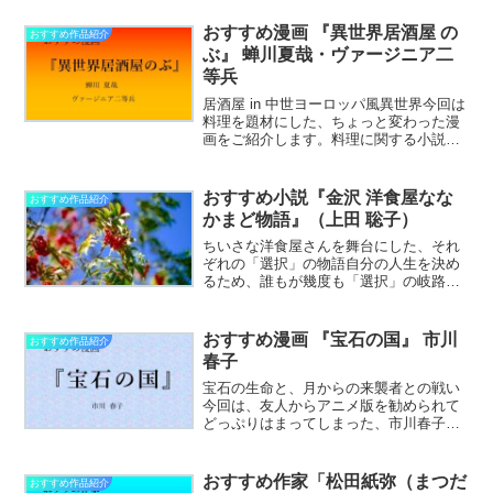
て、思いのほか懐っこく温かな人情味。
古来の伝統と現代的な軽やかさが共存す
おすすめ漫画 『異世界居酒屋 の
おすすめ作品紹介
る、そんな不思議な魅………………～続
ぶ』 蝉川夏哉・ヴァージニア二
きを読む～
等兵
居酒屋 in 中世ヨーロッパ風異世界今回は
料理を題材にした、ちょっと変わった漫
画をご紹介します。料理に関する小説を
書く身として、大好きな作品。蝉川夏哉
さん原作、ヴァージニア二等兵さん画の
『異世界居酒屋 のぶ』です。ライトノベ
おすすめ小説『金沢 洋食屋なな
おすすめ作品紹介
ルといえば「異世………………～続きを
かまど物語』（上田 聡子）
読む～
ちいさな洋食屋さんを舞台にした、それ
ぞれの「選択」の物語自分の人生を決め
るため、誰もが幾度も「選択」の岐路に
立たされます。目の前の道を、右に行く
か左に行くか。ほんとうは右に行きたい
けれども、どうしても左を選ばなくては
おすすめ漫画 『宝石の国』 市川
おすすめ作品紹介
ならない理由がある……。………………
春子
～続きを読む～
宝石の生命と、月からの来襲者との戦い
今回は、友人からアニメ版を勧められて
どっぷりはまってしまった、市川春子さ
んの『宝石の国』をご紹介します。物語
は人間が滅亡したはるか未来の世界。登
場する主なキャラクターたちは少女のよ
おすすめ作家「松田紙弥（まつだ
おすすめ作品紹介