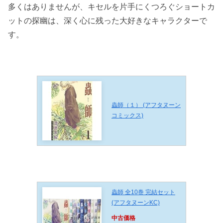
多くはありませんが、キセルを片手にくつろぐショートカ
ットの探幽は、深く心に残った大好きなキャラクターで
す。
蟲師（１） (アフタヌーン
コミックス)
蟲師 全10巻 完結セット
(アフタヌーンKC)
中古価格