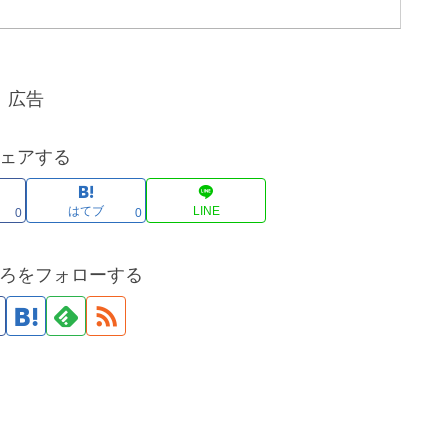
違う」「そう呼ばれる覚えなどない」などの結果になっても、
それはこの世界がいつし………………～続きを読む～
広告
ェアする
はてブ
LINE
0
0
ろをフォローする