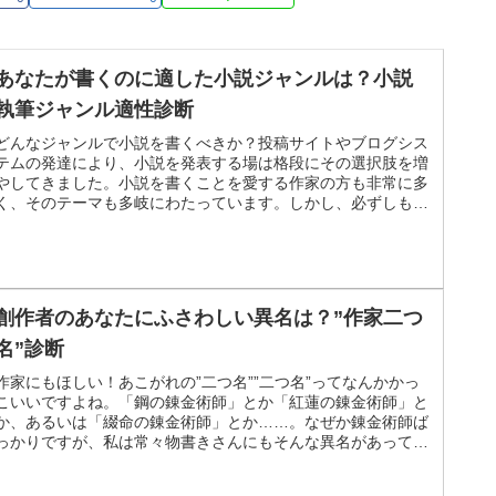
あなたが書くのに適した小説ジャンルは？小説
執筆ジャンル適性診断
どんなジャンルで小説を書くべきか？投稿サイトやブログシス
テムの発達により、小説を発表する場は格段にその選択肢を増
やしてきました。小説を書くことを愛する作家の方も非常に多
く、そのテーマも多岐にわたっています。しかし、必ずしも
「書きたいもの」が「書けるもの」というわけではなく、自身
の志向と適性を客観的に見つめることも有意義な工程といえる
でしょう。あなたに適した小説ジャンルを診断！そこで以下、
５つの設問によりあなたに適した………………～続きを読む～
創作者のあなたにふさわしい異名は？”作家二つ
名”診断
作家にもほしい！あこがれの”二つ名””二つ名”ってなんかかっ
こいいですよね。「鋼の錬金術師」とか「紅蓮の錬金術師」と
か、あるいは「綴命の錬金術師」とか……。なぜか錬金術師ば
っかりですが、私は常々物書きさんにもそんな異名があって然
るべきと思っていました。そこでこの「”作家二つ名”診断」を
つくってみました！何が出るかは私にもわかりません。「全然