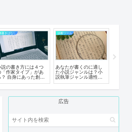
物書きばなし
診断ツール
診断ツール
小説の書き方には４つ
あなたが書くのに適し
あなた
の「作家タイプ」があ
た小説ジャンルは？小
は何流
る？ 自身にあった創作
説執筆ジャンル適性診
た流派
スタイル模索のヒント
断
をご紹介！
広告