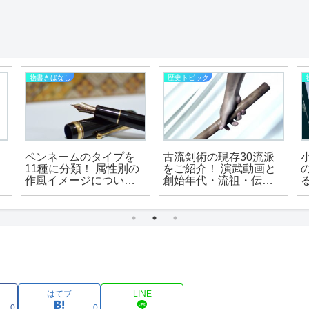
物書きばなし
歴史トピック
ペンネームのタイプを
古流剣術の現存30流派
11種に分類！ 属性別の
をご紹介！ 演武動画と
作風イメージについて
創始年代・流祖・伝承
の考察
地・特徴も合わせて解
説！
はてブ
LINE
0
0