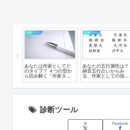
診断ツール
診断ツール
ったと
あなたは作家としてど
あなたの五行属性は？
作意欲
のタイプ？ ４つの型か
納音五行占いからみ
つの気
ら読み解く「作家タイ
る、作家としての強み
プ診断」！
と作風診断
診断ツール
X
Facebook