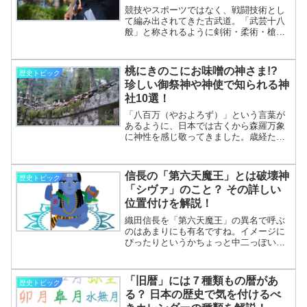
ション
競技やスポーツではなく、戦闘技術とし
て編み出されてきた古武道。「武芸十八
般」と称されるように剣術・柔術・槍
術・弓術・馬術等々、多岐にわたる技術
体系が発展してきました。そんな古武道
のなかには、成立した時代背景を思わせ
桃にきのこにお味噌の神さま!?
歴史トピック
るさまざまなシチュエーションを想定し
珍しい御祭神や神使で知られる神
た技が残されています。現代人の感覚か
社10選！
らは不思議に感じられるものもあります
が、いずれも貴重な身体文化として興味
「八百万（やおよろず）」という言葉が
が尽きません。今回は古武道のうち、そ
あるように、日本では古くから森羅万象
うした「変わった技」のい
に神性を感じ敬ってきました。歳経た樹
く………………～続きを読む～
木や大きな岩など、神が宿る依代として
大切にされてきたのも周知のとおりです
ね。あらゆるものに神様がおられるとい
信長の「第六天魔王」とは破壊神
歴史トピック
う観念は列島の基層信仰といっても過言
「シヴァ」のこと？ その詳しい
ではありませんが、なかには「そんな神
位置付けを解説！
様まで!?」といった驚きに出合うこと
も。本記事では、たいへん珍しい御祭神
織田信長を「第六天魔王」の異名で呼ぶ
や神使がおわす神社さんを10社まとめて
のはあまりにも有名ですね。イメージに
みました！桃の神さま！………………～
ぴったりというかちょっと中二っぽい感
続きを読む～
じも風情というか、ともかく他に「魔
王」とまでの二つ名が付く戦国武将は思
いつきません。これはポルトガルの宣教
「旧暦」には７種類もの暦があ
歴史トピック
師「ルイス・フロイス」がイエズス会へ
る？ 日本の歴史で気を付けるべ
の報告書簡に記したことで、武田信玄へ