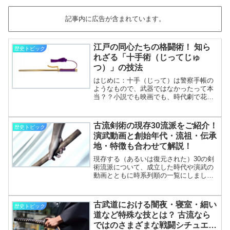
記事内に広告が含まれています。
江戸の同心たちの格闘術！ 知ら
歴史トピック
れざる「十手術（じってじゅ
つ）」の技法
はじめに：十手（じって）は警察手帳の
ようなもので、武器ではなかったって本
当？？小説でも映画でも、時代劇で花形
のイメージがある職業の一つに「同心」
が挙げられます。すごく大まかにいうと
現代の警察官のようなものともいえ、
古流剣術の現存30流派をご紹介！
歴史トピック
「御用だ御用だ！」と犯罪者を検挙する
演武動画と創始年代・流祖・伝承
カタルシスは不動の人気シーンの一つで
地・特徴も合わせて解説！
しょう。そんな同心を象徴する道具とし
て「十手（じって）」を思い描くのは、
現存する（あるいは復元された）30の剣
ふだんあまり時代劇になじみがない人で
術流派について、成立した時代や演武の
も比較的容易なのではない
動画とともに時系列順の一覧にしまし
で………………～続きを読む～
た。
古武道における闇夜・寝室・細い
歴史トピック
道など特殊な技とは？ 古流なら
ではのさまざまな戦闘シチュエー