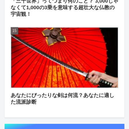
「三千世界」ってつまり何のこと？ 3,000じゃ
なくて1,000の3乗を意味する超壮大な仏教の
宇宙観！
あなたにぴったりな剣は何流？あなたに適し
た流派診断