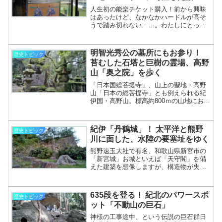
しどちらも「カイセキ」と読むため、同
人生初の能楽チケット購入！前から興味
じ料理の表記違いのように思ってしまわ
はあったけど、なかなかハードルが高そ
ないでしょうか（私はそう………………
うで踏み切れない……。わたしにとって
～続きを読む～
その一つが「能楽」の鑑賞です。一度ち
ゃんと観てみたいな～、と思いつつ「や
っぱ難しそう」と先延ばしにしていた能
明智光秀公の墓所にもお参り！
歴史トピック
楽。ところが、在所のすぐ近くの町で格
苔むした石塔と巨樹の霊場、高野
安の能楽公演があったのです。これはチ
山「奥之院」を歩く
ャンス！とばかりに、人生初の能楽チケ
ットを購入したのでした。吉野・大淀町
「日本国総菩提寺」、山上の聖地・高野
は能楽の聖地その公演が行われたのは奈
山「日本の総菩提寺」とも例えられる紀
良県吉野郡の「大淀町」。………………
伊国・高野山。標高約800ｍの山地におよ
～続きを読む～
そ120もの寺院がひしめく宗教都市として
の威容を誇り、弘法大師・空海が開創し
た真言密教の総本山として知られていま
紀伊「丹鶴城」！ 太平洋と熊野
歴史トピック
す。 その中でも、空海がいまだ禅定を続
川に面した、水陸の要塞址をゆく
けているという信仰のある「御廟」と、
その参道沿いに約20万基もの石塔や供養
熊野速玉大社で有名、和歌山県新宮市の
塔が建ち並ぶ「奥之院」。ここが高野山
「新宮城」お城といえば「天守閣」を備
の信仰の中枢といっても過言ではありま
えた建築を想像しますが、構造物が失わ
せん。苔むし………………～続きを読む
れて石垣のみが残っている城址も、実に
～
風情があるものですね。荒城にてかつて
の栄華に思いを馳せ、幾重もの櫓がそび
635段を登る！ 紀北のパワースポ
歴史トピック
えた往時を想像する――。歴史のロマン
ット「不動山の巨石」
を感じるひと時です。今回は熊野古道や
熊野三山の速玉大社で有名な和歌山県新
神様の工事途中、という伝説の巨石群日