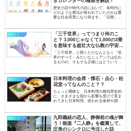
きカレンダーの種類を解説！
の返信書状における信長の署名とされて
います。信玄の書状は元亀2（1571）年
歴史小説や時代小説において、各時代に
の比叡山焼討を受けてのことで、そこに
どのような暦法が使われていたのかは重
は「テンダイノ・ザスシ………………～
要な社会背景になり得ます。「旧暦」と
続きを読む～
一口に言ってもそれは明治の太陽暦導入
以前に用いられたカレンダーの総称で、
歴史上いくつかの暦法が使われてきまし
「三千世界」ってつまり何のこ
歴史トピック
た。本記事ではそんな旧暦の概要と、導
と？ 3,000じゃなくて1,000の3乗
入された暦法の種類を解説します。
を意味する超壮大な仏教の宇宙
観！
「三千世界」と聞くただなんとなく「世
界のすべて」みたいなニュアンスは伝わ
るものの、そもそも正確にはどういう意
味なのでしょうか。実は仏教哲学で説明
される壮大な宇宙観のことで、最新の科
学とも共通性があると考えられているの
日本料理の会席・懐石・点心・松
歴史トピック
です。三千世界の意味を解説します。
花堂ってなんのこと？？
ちょっと曖昧な、日本料理の種別歴史的
に、さまざまな国から影響を受けて育ま
れてきた日本料理。使われる食材や調理
法も幅があり、「和食」と「日本料理」
ではニュアンスが異なるものの、伝統的
な食文化としてユネスコ無形文化遺産に
九郎義経の恋人、静御前の魂が舞
歴史トピック
登録されています。日本料理でいえば、
う！能楽『二人静』を鑑賞して、
「会席」や「懐石」と呼ばれるスタイル
圧巻のシンクロに号泣した話
が最もなじみ深いかもしれません。しか