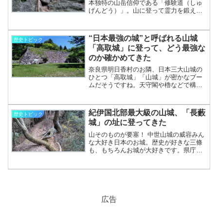
宮市の、「新宮城」についてのレポート
本独特の山岳信仰である「修験道（しゅ
です。新宮城、またの名を「丹鶴城」と
げんどう）」。山に登って霊力を鍛え上
は紀州新宮藩の本拠・新宮………………
げ、神も仏も祀るという「山伏」の登山
～続きを読む～
宗教です。この修験道の開祖が「役小角
（えんのおづぬ）」。古代氏族・賀茂氏
“日本最強の城”と呼ばれる山城
歴史トピック
の出身で、現在の金剛山（葛城山）は役
「高取城」に登って、どう最強な
小角ゆかりの行場としてよく知られてい
のか確かめてきた
ます。そんな金剛山に連なる山々には多
くの伝説が残り、和歌山県橋本市の「不
奈良県明日香村のお隣、日本三大山城の
動山」という所にもそのひとつが伝わっ
ひとつ「高取城」「山城」が密かなブー
ています。そこには山中な………………
ムだそうですね。天守閣や櫓などで構築
～続きを読む～
された、よくイメージするお城とは異な
り、山そのものの自然地形を利用して要
塞化したものが山城です。中世までによ
紀伊国北部最大級の山城、「長藪
歴史トピック
くみられた城塞の形で、堀や土塁の跡を
城」の址に登ってきた
いまでも確認できる遺跡がたくさんあり
ます。当時のリアルな様子を伝える独特
山そのものが要塞！ 中世山城の威容みん
の風情で人気の山城ですが、岡山県の
な大好き日本のお城。歴史が好きな三條
「備中松山城」、岐阜県の「美濃岩村
も、もちろんお城が大好きです。県庁所
城」、そして奈良県の「高取
在地などには特に、旧藩時代の城郭が残
城………………～続きを読む～
っていて（あるいは再建されて）、街の
象徴として愛されていますね。天守閣を
備えた、いわゆる「近世城郭」もかっこ
いいのですが、最近激しく心揺さぶられ
ているのが「山城」です。文字通り、山
広告
の自然地形そのものを要塞化した中世の
お城のことです。天守のような派手な構