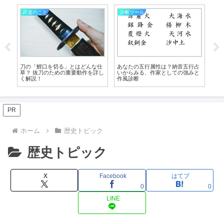
診断ツール
武道のこと
診断ツー
あなたの五行属性は？納音五行占
刀身が鞘から簡単に抜けないのは
あなたは
いからみる、作家としての強みと
なぜ？ 刀を鞘に固定する小さな部
４つの型
作風診断
品、“鎺（はばき）”を解説！
プ診断」
PR
ホーム
歴史トピック
歴史トピック
X
Facebook
はてブ
0
0
LINE