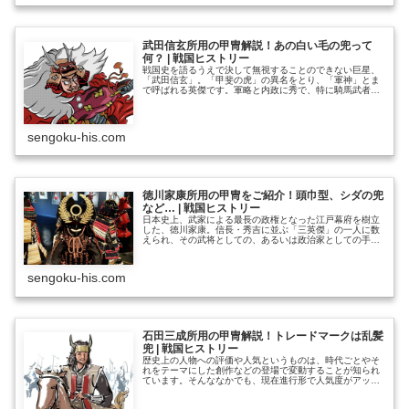
武田信玄所用の甲冑解説！あの白い毛の兜って
何？ | 戦国ヒストリー
戦国史を語るうえで決して無視することのできない巨星、
「武田信玄」。「甲斐の虎」の異名をとり、「軍神」とま
で呼ばれる英傑です。軍略と内政に秀で、特に騎馬武者の
部隊は戦国最強の呼び声も高く、戦国時代なかばから終わ
り近くにかけて、もっとも名を馳せた武将の一人といえる
でしょう。 人気の高さに比例するように、講談や創作の
世界でも度々題材にされることから、ある種の「信玄像」
sengoku-his.com
が出来上がっているとも言えますね。そんな中には史実と
は異………………～続きを読む～
徳川家康所用の甲冑をご紹介！頭巾型、シダの兜
など… | 戦国ヒストリー
日本史上、武家による最長の政権となった江戸幕府を樹立
した、徳川家康。信長・秀吉に並ぶ「三英傑」の一人に数
えられ、その武将としての、あるいは政治家としての手腕
は特に海外からの評価が高いことでも知られています。
どちらかというと老獪な戦略家というイメージが強いので
はないでしょうか。確かに幼少時からの人質生活や、諸国
sengoku-his.com
との危ういパワーバランスを切り抜けてきた経験に裏打ち
された、卓越した外交感覚の持ち主であったことは疑いよ
うも………………～続きを読む～
石田三成所用の甲冑解説！トレードマークは乱髪
兜 | 戦国ヒストリー
歴史上の人物への評価や人気というものは、時代ごとやそ
れをテーマにした創作などの登場で変動することが知られ
ています。そんななかでも、現在進行形で人気度がアップ
していっている戦国武将の一人が「石田三成」ではないで
しょうか。いわずと知れた豊臣方の智将で、事務能力に秀