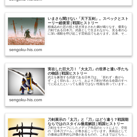
ていることがわかり、それぞれに深い見どころが溢れてい
るの………………～続きを読む～
いまさら聞けない「天下五剣」。スペックとスト
ーリー総復習 | 戦国ヒストリー
精魂込めた匠の技と研ぎ澄まされた鋼が織りなす、優美な
刀剣である日本刀。武器として生まれながら、見る者の心
に深い感動を呼び起こす芸術品でもあります。古来、その
美しさを称え、多くの人々が刀を愛でてきました。それは
武士のみに限らず、時には戦と無縁と思われる人々によっ
て破邪の神器としても奉じられてきたのです。 あまたの
名刀はあれど、その中でも来歴・造りともに白眉とされる
sengoku-his.com
五振りが語り継がれてきました。世に「天下五剣」と呼ば
れる………………～続きを読む～
実在した巨大刀！「大太刀」の世界と遣い手たち
の物語 | 戦国ヒストリー
武士を象徴する武器である日本刀は、「折れず・曲がら
ず・よく切れる」という、およそ刀剣が求める命題のすべ
てに応えたといっても過言ではない性能を持っています。
その完成された姿ゆえか、日本の白兵戦用武器は西欧や中
国などの例と比べると、多くのバリエーションはないよう
に感じられます。 片刃の湾刀という基本的なスタイルは
そのままに、長短によって用途を分けるのが一般的でし
sengoku-his.com
た。 江戸期の武士の正式装備であるいわゆる「大小差し」
もそう………………～続きを読む～
刀剣展示の「太刀」と「刀」はどう違う？戦国期
ならではのスタイル徹底解説 | 戦国ヒストリー
刀剣をモチーフにしたメディア作品のヒットにより、空前
の「日本刀ブーム」が巻き起こっています。美術品として
の価値は世界的な評価があるものの、これまではどちらか