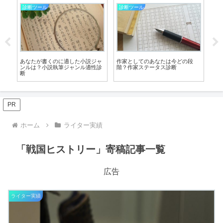
物書きばなし
物書きばなし
診
「異世界もの」はなぜこんなにも
作家さんを「先生」と呼ぶことに
あ
愛される？実は1000年の歴史、古
ついての考えまとめ
い
典文学から続く鉄板のストーリー
作
だった！
PR
ホーム
ライター実績
「戦国ヒストリー」寄稿記事一覧
広告
ライター実績