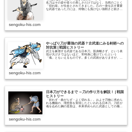
名刀はその姿や造りの美しさだけではなく、当然のごとく
「切れ味」が生命とされてきました。己の一身を託す重要
な武器であった刀には、何物にも負けない強靭さと鋭さが
求められたからです。そんな名刀には、凄まじい切れ味に
まつわるエピソードを示すように、切断したものの名を
「号」として冠する例がよくみられます。「石灯籠切り」
や「鉄砲切り」などの器物、あるいは「岡田切り」や「真
sengoku-his.com
柄切り」等々、討ち取った武将の名などがそれにあたりま
す。 ………………～続きを読む～
やっぱり刀が最強の武器？古武道にみる剣術への
対抗策 | 戦国ヒストリー
武士を象徴する武器である日本刀。肌身離さず、という表
現が大げさではないほど、常時身に着けていたという
「魂」ともいえるものです。多くの武術がありますが、武
士が表芸として修得すべき技もまずは剣術でした。興味深
いことに、日本の武道はそのほとんどが剣術を中心として
組み立てられているのです。 剣術が基本的に「剣vs剣」
の形として編まれているのに対し、他の武器術ではその仮
sengoku-his.com
想敵を剣、すなわち「vs剣術」として構成している例が多
くみ………………～続きを読む～
日本刀ができるまで ～刀の作り方を解説！ | 戦国
ヒストリー
「折れず・曲がらず・よく切れる」。およそ刃物に求めら
れる機能の、理想形を実現したといわれる日本刀。刀匠が
魂を込めた鋼の造形は、本来求められた武器としての働き
を超え、芸術品としての影響力をもつに至りました。 そ
んな日本刀ですが、いったいどのようにして造られるので
しょうか。また、材料やその組み合わせなどは、どのよう
sengoku-his.com
なものがあるのでしょうか。専門的なことになると実に複
雑で難解な作刀のプロセスですが、本コラムではそのアウ
トラ………………～続きを読む～