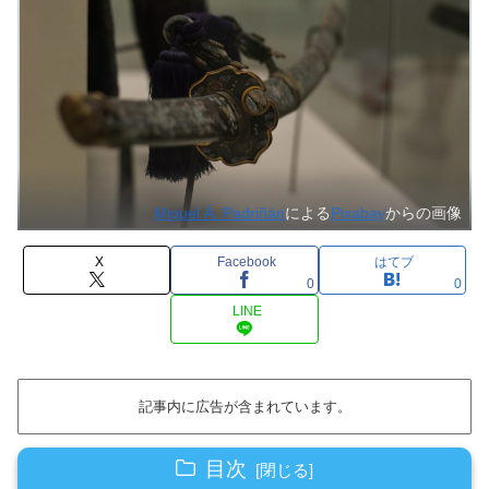
Miguel Á. Padriñán
による
Pixabay
からの画像
X
Facebook
はてブ
0
0
LINE
記事内に広告が含まれています。
目次