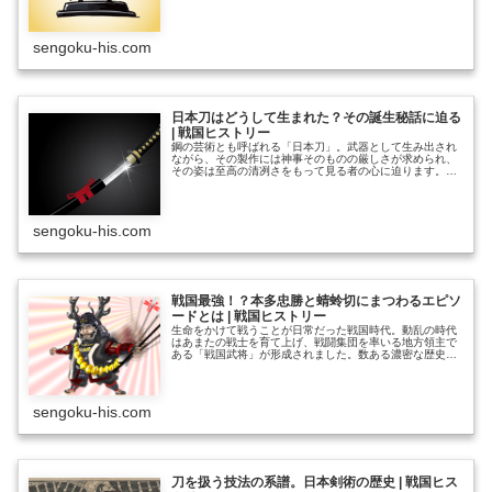
というとハードルの高いジャンルとして、一部の愛好家の
ものというイメージが強かった日本刀。それが女性や若年
層のファンを獲得し、一気に裾野が広がったことは一種の
社会現象と言って差し支えない熱気を感じさせます。 各
sengoku-his.com
地の博物館では刀剣をテーマにした特別展が目白押しで、
古今………………～続きを読む～
日本刀はどうして生まれた？その誕生秘話に迫る
| 戦国ヒストリー
鋼の芸術とも呼ばれる「日本刀」。武器として生み出され
ながら、その製作には神事そのものの厳しさが求められ、
その姿は至高の清冽さをもって見る者の心に迫ります。
「武」と「美」とを兼ね備えた、まさしく世界に類のない
スタイルの刀剣と言われています。 近年、刀剣をテーマ
にしたメディア作品のヒットにより、日本刀はより広い層
のファンを獲得するようになりました。雅やかな曲線とほ
sengoku-his.com
っそりした刀身は、一見女性的ですらあるような印象を与
えます………………～続きを読む～
戦国最強！？本多忠勝と蜻蛉切にまつわるエピソ
ードとは | 戦国ヒストリー
生命をかけて戦うことが日常だった戦国時代。動乱の時代
はあまたの戦士を育て上げ、戦闘集団を率いる地方領主で
ある「戦国武将」が形成されました。数ある濃密な歴史ド
ラマの中でも「戦国最強の武将は誰か？」という問いは、
歴史ファンの大きな関心事の一つではないでしょうか。
そこで、必ずといっていいほど名を挙げられる一人が「本
多忠勝」。いわずと知れた徳川家康の側近中の側近、徳川
sengoku-his.com
軍においては「三傑」「四天王」「十六神将」等々、いず
れに………………～続きを読む～
刀を扱う技法の系譜。日本剣術の歴史 | 戦国ヒス