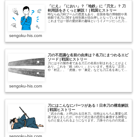
「にえ」「におい」？「地鉄」に「刃文」？ 刀
剣用語をさくっと解説！ | 戦国ヒストリー
時ならぬ刀剣ブームの恩恵もあり、全国各地の博物館や美
術館で名刀に関する特別展が目白押しとなっていますね。
これまでは一部の愛好家の趣味というイメージだった刀剣
鑑賞ですが、女性や若い人など新たなファン層へと裾野が
広がりをみせています。 たとえ何の予備知識も持たずに
目にしたとしても、日本刀のもつ研ぎ澄まされた品格と、
そこに宿る気魄のようなものに心が揺さぶられる体験をす
sengoku-his.com
る人が後を絶たないといいます。しかし、刀剣を解説する
文章………………～続きを読む～
刀の不思議な名前の由来は？名刀にまつわるエピ
ソード | 戦国ヒストリー
刀にはその製作者である刀工の名前が刻まれることがよく
あり、これを「銘（めい）」といいます。有名な「正宗」
や「村正」、「虎徹」や「兼定」なども刀工名を表してお
り、一般に「○○作の刀」という意味合いで刀の名前は銘で
呼ばれることが多くなっています。これはすなわち「ブラ
ンド」と言い換えることもでき、多くの名刀を生み出した
刀工集団の銘はそれだけでもステータスとして認知される
sengoku-his.com
ようになります。 その一方で、刀が世に出てからのエピ
ソ………………～続きを読む～
刀にはこんなにパーツがある！日本刀の構造解説
| 戦国ヒストリー
「武士の魂」と呼ばれる日本刀。往時はもちろん重要な武
器でありましたが、やがて武士道の思想を象徴する神聖な
ものと捉えられるようになります。刀身そのものの完成さ
れた美はもとより、それを包み・支え・守り、剣士が実際
に使うことができるようにするための外装にも多くの工夫
と工芸技術の粋が凝らされています。 このように、単に
「刀」といっても分解すると実に多くのパーツで構成され
sengoku-his.com