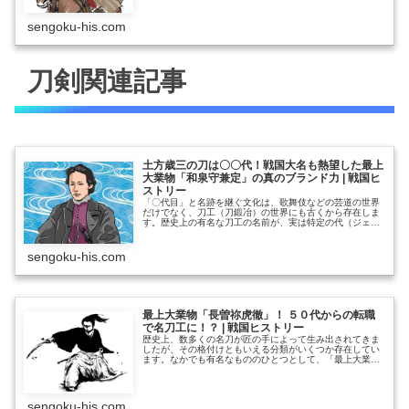
でた新しい文治タイプの武将としても有名です。 です
が、関ヶ原合戦では西軍として徳川方の敵となったため、
後世の創作ではあまりよいイメージで語られることのなか
sengoku-his.com
った人………………～続きを読む～
刀剣関連記事
土方歳三の刀は〇〇代！戦国大名も熱望した最上
大業物「和泉守兼定」の真のブランド力 | 戦国ヒ
ストリー
「〇代目」と名跡を継ぐ文化は、歌舞伎などの芸道の世界
だけでなく、刀工（刀鍛冶）の世界にも古くから存在しま
す。歴史上の有名な刀工の名前が、実は特定の代（ジェネ
レーション）の人物を指していたり、時代や系統の異なる
同名の職人を表していたりすることも珍しくありません。
刀工集団の歴史が深くなるほどこの傾向は強くなり、作品
sengoku-his.com
の評価も代によって大きく変わることがあります。 その
中でも特に有名なのが、「和泉守兼定（いずみのかみかね
さだ………………～続きを読む～
最上大業物「長曽祢虎徹」！ ５０代からの転職
で名刀工に！？ | 戦国ヒストリー
歴史上、数多くの名刀が匠の手によって生み出されてきま
したが、その格付けともいえる分類がいくつか存在してい
ます。なかでも有名なもののひとつとして、「最上大業物
（さいじょうおおわざもの）」というランクを耳にしたこ
とがないでしょうか？ 文字通り、最上クラスの名工を表
したもので、幕府からの任務として試し切りを行う「御様
御用（おためしごよう）」を生業とした「山田浅右衛門
sengoku-his.com