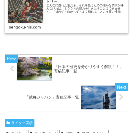
トリー
どんなに優れた道具も、それを扱うための確かな技術が伴
わなければ、１００％の能力を引き出すことはできませ
ん。「折れず・曲がらず・よく切れる」という高い性能を
誇る日本刀もその限りではなく、むしろ扱いは難しい部類
に入るともいわれています。 そんな日本刀を扱う技を、
日本古武道では一般的に「剣術」と呼んでいます。「刀
術」「刀法」「剣法」「兵法」等々、流派ごとに異口同音
sengoku-his.com
の呼び名はありますが、ここではいずれも「剣術」と呼称
したいと………………～続きを読む～
「日本の歴史を分かりやすく解説！！」
寄稿記事一覧
「武将ジャパン」寄稿記事一覧
ライター実績