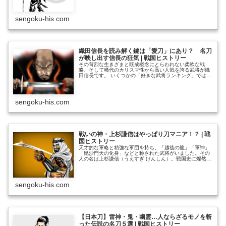
の世を生き抜いた「戦士」としての素顔が隠されていま
す。 その証の一つが刀剣です。家康は武将らしく、刀剣
を殊のほか愛したことでも知られています。本コラムで
sengoku-his.com
は、そんな家康が愛した名刀とその興味深いエピソードを
ご紹介します。※徳川家康の全体像を知る→「徳川家康」
総合解説………………～続きを読む～
織田信長を読み解く鍵は「愛刀」にあり？ 名刀
が映し出す信長の狂気 | 戦国ヒストリー
その苛烈な生きざまと既成概念にとらわれない柔軟な戦
略、そして稀代のカリスマ性から高い人気を誇る武将が織
田信長です。 いくつかの「好きな武将ランキング」では他
を圧倒して１位に輝くことも多く、まさしく戦国武将の代
名詞ともいえる人物でしょう。 天下統一に王手をかけ
た、ともいえる信長のもとには、さまざまな名器名物が集
まりました。特に茶道具や絵画の収集は俗に「名物狩り」
sengoku-his.com
とも呼ばれる大規模なもので、政治的意義もふくみつつ文
化面………………～続きを読む～
戦いの神・上杉謙信はやっぱり刀マニア！？ | 戦
国ヒストリー
天才的な軍略と精強な軍団を持ち、「越後の龍」「軍神」
「毘沙門天の化身」などと称された武将がいました。その
人の名は上杉謙信（うえすぎ けんしん）。戦国史に燦然と
輝く、武将の巨星として高い人気を誇っています。 複雑
な家中の勢力をまとめ、戦にも大義名分を重んじたとされ
ることから、「義の人」と呼ばれることもあります。国力
増強の殖産興業にも注力し、その内政手腕においても高く
sengoku-his.com
評価されています。武田信玄との幾度にもわたる勝負は伝
説………………～続きを読む～
【日本刀】雷神・鬼・幽霊…人ならざるモノを斬
った伝説の名刀５選 | 戦国ヒストリー