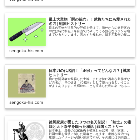
家」の五代目、「吉睦」によるものです。吉睦の著書は数
度の改………………～続きを読む～
最上大業物「関の孫六」！武将たちにも愛された
名刀 | 戦国ヒストリー
日本の刃物が世界的な評価を受けて、海外からの旅行客の
中には特に和包丁を目当てにやってくる熱心なファンが増
えているといいます。言わずと知れた、日本刀製作の技を
ベースとした匠の仕事であり、長く使えて非常によく切
れ、しかも美しいという三拍子そろった包丁として世界を
魅了しています。 日本の包丁ブランドのうち、「関孫
六」や「関の孫六」などと刻まれたものを目にしたことは
sengoku-his.com
ないでしょうか。「和包丁の代名詞」のひとつとして有名
な銘です………………～続きを読む～
日本刀の代名詞！「正宗」ってどんな刀？ | 戦国
ヒストリー
物には開発者や発祥した土地、または特に著名な製作者な
どの名が、そのまま「代名詞」として使われるということ
がよくあります。火縄銃のことを渡来した島の名である
「種子島」と呼ぶことなどがいい例ですが、日本刀の代名
詞と称される刀工の一人が「正宗（まさむね）」です。
おそらく誰しもその名を聞いたことがあるであろう正宗
は、むしろ「名刀」のイメージとして定着しているといえ
sengoku-his.com
るかもしれません。 清酒にも数多くの「〇〇マサムネ」
という銘………………～続きを読む～
徳川家康が愛した３つの名刀伝説！「剣士」の素
顔と天下泰平を願った秘話 | 戦国ヒストリー
日本史上、最長の武家政権を確立した武将「徳川家康」。
戦国の世を最後に制した覇者といえます。老獪な政治力を
駆使したイメージが強い家康ですが、その裏には弱肉強食