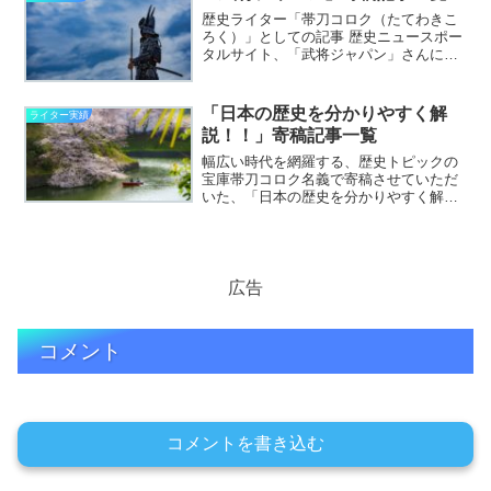
歴史ライター「帯刀コロク（たてわきこ
ろく）」としての記事 歴史ニュースポー
タルサイト、「武将ジャパン」さんに寄
稿させていただいた記事の一覧です。
「わかりやすく、おもしろく」をモット
ーに、幅広い裾野の歴史ファンに向けた
「日本の歴史を分かりやすく解
ライター実績
多彩なトピックが魅力のサ………………
説！！」寄稿記事一覧
～続きを読む～
幅広い時代を網羅する、歴史トピックの
宝庫帯刀コロク名義で寄稿させていただ
いた、「日本の歴史を分かりやすく解
説！！（旧・日本の歴史.com）」さんで
の記事一覧です。主に「武道」というテ
ーマで日本古来の身体文化に関するこ
と、または「食文化史」に………………
～続きを読む～
広告
コメント
コメントを書き込む