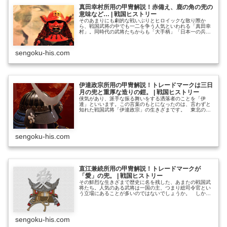
真田幸村所用の甲冑解説！赤備え、鹿の角の兜の
意味など… | 戦国ヒストリー
そのあまりにも劇的な戦いぶりとヒロイックな散り際か
ら、戦国武将の中でも一二を争う人気といわれる「真田幸
村」。同時代の武将たちからも「大手柄」「日本一の兵
（ひのもといちのつわもの）」などと、最大限の称賛をさ
れた伝説的な戦士として名を馳せています。 後の世の講
談や創作、メディア作品などでも恰好の主人公として取り
sengoku-his.com
上げられ、今なおその生きざまは多くの人の深い感銘を与
え続けています。しかしその一方で、真田幸村については
史料が多………………～続きを読む～
伊達政宗所用の甲冑解説！トレードマークは三日
月の兜と重厚な造りの鎧。 | 戦国ヒストリー
侠気があり、派手な振る舞いをする洒落者のことを「伊
達」といいます。この言葉のもとになったのは、言わずと
知れた戦国武将「伊達政宗」の生きざまです。 東北の
雄・政宗はその磊落な振る舞いや奇抜な衣装、そして豪快
なエピソードに彩られた人物で、戦国武将の中でも屈指の
「かぶき者」として知られています。そんな政宗は、いわ
ば戦国期のファッションリーダーともいえる独自のセンス
sengoku-his.com
を持っていました。服飾やヘアスタイルは言うに及ばず、
それは武………………～続きを読む～
直江兼続所用の甲冑解説！トレードマークが
「愛」の兜。 | 戦国ヒストリー
その鮮烈な生きざまで歴史に名を残した、あまたの戦国武
将たち。人気のある武将は一国の主、つまり総司令官とい
う立場にあることが多いのではないでしょうか。 しか
し、一方で主君を陰に陽にサポートし、その覇道のために
欠くべからざる「参謀タイプ」の武将にも有名な人物がい
ます。そのうちの一人が「直江兼続」。「越後の龍」と畏
敬の念を込めて呼ばれた上杉謙信を祖とする、米沢上杉家
sengoku-his.com
を支えた名家老です。 大河ドラマでも主人公として活躍
し、そ………………～続きを読む～