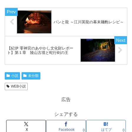
パンと龍 ～江川英龍の幕末麺麭レシピ～
【紀伊 零神宮のあやかし文化財レポー
ト】第１章 陵山古墳と蛇行剣の王
小説
未分類
WEB小説
広告
シェアする
X
Facebook
はてブ
0
0