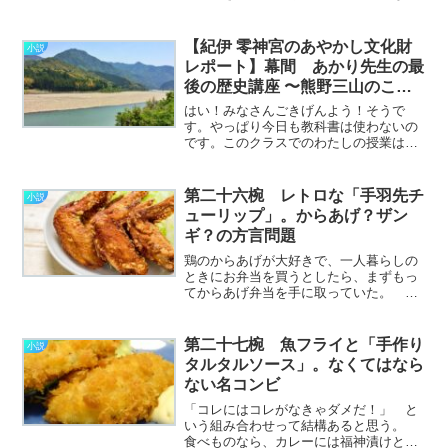
とになる。 気になる女の子についつい
意地悪してしまう、という男の子もいる
かと思うけど、言うまでもなく逆効果
【紀伊 零神宮のあやかし文化財
小説
だ。 そういうことに気付
レポート】幕間 あかり先生の最
く………………～続きを読む～
後の歴史講座 〜熊野三山のこ
と〜
はい！みなさんごきげんよう！そうで
す。やっぱり今日も教科書は使わないの
です。このクラスでのわたしの授業はこ
れが最後ですね。今日は紀伊の神域、
「熊野三山」についてお話ししましょ
う。よくご存じの通り、「熊野速玉大
第二十六椀 レトロな「手羽先チ
小説
社」「熊野那智大社」「熊野本宮
ューリップ」。からあげ？ザン
大………………～続きを読む～
ギ？の方言問題
鶏のからあげが大好きで、一人暮らしの
ときにお弁当を買うとしたら、まずもっ
てからあげ弁当を手に取っていた。 い
ろいろなお店や各コンビニによってちょ
っとずつ内容は違うのだけど、おおむね
副菜は申し訳程度にしか入っていな
第二十七椀 魚フライと「手作り
小説
い。 なかには「ごはん、か
タルタルソース」。なくてはなら
ら………………～続きを読む～
ない名コンビ
「コレにはコレがなきゃダメだ！」 と
いう組み合わせって結構あると思う。
食べものなら、カレーには福神漬けとか