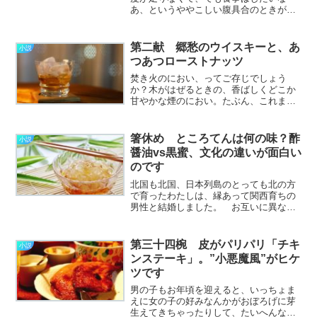
あ、というややこしい腹具合のときがあ
る。 お休みの日なんかに伊緒さんと一
日過ごしていると、おなかの空き方もだ
いたい似てくるようで今日はふたりとも
第二献 郷愁のウイスキーと、あ
小説
まさしくそんな気分だった。
つあつローストナッツ
………………～続きを読む～
焚き火のにおい、ってご存じでしょう
か？木がはぜるときの、香ばしくどこか
甘やかな煙のにおい。たぶん、これまで
の人生でそう何度も体験したわけではな
いはずなのに、どうにもたまらなく懐か
しいような、切なくあたたかいにおい。
箸休め ところてんは何の味？酢
小説
きっと焚き火には、遠い遠
醤油vs黒蜜、文化の違いが面白い
い………………～続きを読む～
のです
北国も北国、日本列島のとっても北の方
で育ったわたしは、縁あって関西育ちの
男性と結婚しました。 お互いに異なる
文化圏で育ったわたしたちの結婚生活で
は、主に食文化の面でいろいろとおもし
ろい食い違いが生じたのです。 まず、
第三十四椀 皮がパリパリ「チキ
小説
味付けの濃い・薄い、とい………………
ンステーキ」。”小悪魔風”がヒケ
～続きを読む～
ツです
男の子もお年頃を迎えると、いっちょま
えに女の子の好みなんかがおぼろげに芽
生えてきちゃったりして、たいへんなこ