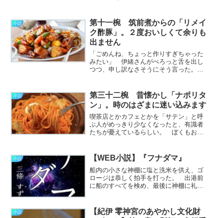
らっきょうとか。 ラーメンにコショ
ウ、うなぎに山椒。 牛丼に紅しょう
が、お赤飯にゴマ塩。 コンビでいえば
第十一椀 筑前煮からの「リメイ
小説
トムとジェリーとかボニーと
ク酢豚」。２度おいしくて余りも
ク………………～続きを読む～
出ません
「ごめんね、ちょっと作りすぎちゃった
みたい」 伊緒さんがぺろっと舌を出し
つつ、申し訳なさそうにそう言った。
「そんなことないです！すごくおいしい
ですよ」 慌ててぼくが否定したけど、
目の前のお皿には珍しく料理が残ってい
第三十二椀 昔懐かし「ナポリタ
小説
る。 たいがいは食べきっ………………
ン」。時のはざまに迷い込みます
～続きを読む～
喫茶店とかカフェとかを「サテン」と呼
ぶ人がめっきり少なくなったと、有識者
たちが憂えているらしい。 ぼくもお得
意先の方との打ち合わせで、 「どっか近
くのサテンにでも行こうや」 と言われ
て途方に暮れたことがある。 サテンが
【WEB小説】『フナダマ』
小説
「茶店」だと気付いたと………………～
船内の小さな神棚に塩と洗米を供え、ゴ
続きを読む～
ロージは恭しく拍手を打った。 出港前
に船のすべてを検め、最後に神棚に礼拝
するのは、ゴロージが船頭になってから
欠かさない習慣だった。 かつて、船を
新造するとその帆柱の根元に古銭や近し
【紀伊 零神宮のあやかし文化財
小説
い女の髪などを納め、船の………………