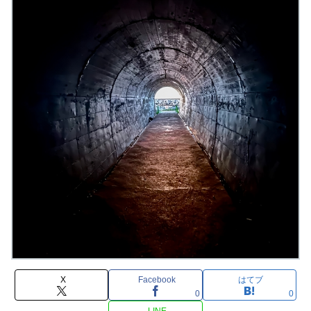
X
Facebook
はてブ
0
0
LINE