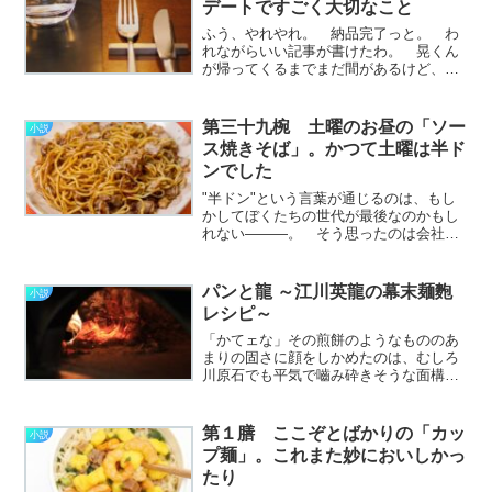
デートですごく大切なこと
～続きを読む～
ふう、やれやれ。 納品完了っと。 わ
れながらいい記事が書けたわ。 晃くん
が帰ってくるまでまだ間があるけど、は
やめにご飯のしたくをしておこう。 き
っとおなかぺこぺこにしてるだろうか
ら。 わたしはあんなにおいしそうにご
第三十九椀 土曜のお昼の「ソー
小説
飯を食べる人を知らない。
ス焼きそば」。かつて土曜は半ド
………………～続きを読む～
ンでした
"半ドン"という言葉が通じるのは、もし
かしてぼくたちの世代が最後なのかもし
れない―――。 そう思ったのは会社に
数年振りに新卒の人たちが入社してき
て、研修の一部をぼくが担当したことに
由来する。 「まあ、比較的年齢が近いだ
パンと龍 ～江川英龍の幕末麺麭
小説
ろう」くらいの理由で白………………～
レシピ～
続きを読む～
「かてェな」その煎餅のようなもののあ
まりの固さに顔をしかめたのは、むしろ
川原石でも平気で嚙み砕きそうな面構え
の偉丈夫だ。太い首の筋が浮き彫りにな
り、戯言ではなく文字通り歯が立たない
食い物であることがうかがえる。「噛め
第１膳 ここぞとばかりの「カッ
小説
ませぬか」その様子を注視………………
プ麺」。これまた妙においしかっ
～続きを読む～
たり