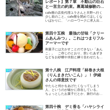
レポート】第７章 不動山の巨石
つ………………～続きを読む～
と一言主の約束。裏葛城修験の結
界守
cafe暦の店長代理ユラさんと天野へ行く
少し前のこと。cafe暦を閉めてほしくな
いばかりに、「ハローワークに求人出し
て腕のいい職人を探せ」と酔ってくだを
巻いたわたしはけっこう責任を感じてい
た。もちろんユラさん不在の間、マスタ
第四十五椀 最強の甘味「クリー
小説
ーの代わりが務ま………………～続きを
ムあんみつ」。これはつまりフル
読む～
アーマーです
和菓子には欠かすことのできない「あん
こ」。 ご存じのとおり、炊いたあずき
などをお砂糖や水飴と練り合わせたもの
だ。 これがなきゃできないお菓子がた
くさんあるという、とっても重要な加工
品で、ぼくも伊緒さんも大好きな甘み
第十八椀 江戸料理「林巻き大根
小説
だ。 海外の人に 「アンコ………………
（りんまきだいこん）」！ 伊緒
～続きを読む～
さんの得意技です
やたらと何かをあげたくなってしまう
人、というのが確かに存在している。
ちょっとしたお菓子だとか、旅行のおみ
やげだとか、ガチャガチャでかぶったフ
ィギュアだとか、とにかく何かをプレゼ
ントして喜ばせたくなるという人だ。
第四十椀 デミ香る「ハヤシライ
小説
その点に関していえば、伊