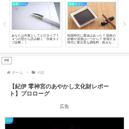
武道のこと
武道のこと
物
産の
刀の「鯉口を切る」とはどんな仕
刀の鞘の重要部品、「栗形（くり
小
する
草？ 抜刀のための重要動作を詳し
かた）」とは？ずり落ち防止や下
イ
の
く解説！
緒を通す機能を解説！
ス
PR
ホーム
小説
【紀伊 零神宮のあやかし文化財レポー
ト】プロローグ
広告
小説