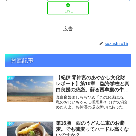
LINE
広告
suzushiro15
関連記事
【紀伊 零神宮のあやかし文化財
小説
レポート】第10章 臨海学校と真
白良媛の悲恋。蘇る西牟婁の牛鬼
たち
真白良媛ましららひめ「このお店はね、
私のおじいちゃん…橘宗月そうげつが始
めたんよ。お神酒の振る舞いはあったけ
ど、世の中があんまり日本酒飲めへんよ
うになってったさかい。カクテルにした
らどうかって」bar暦のカウンターで、ユ
第16膳 西のうどんに東のお蕎
小説
ラさんはぽつぽつと家………………～続
麦。でも蕎麦ってハードル高くな
きを読む～
いですか？