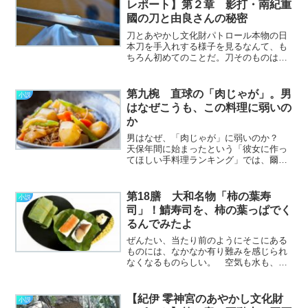
レポート】第２章 影打・南紀重
～続きを読む～
國の刀と由良さんの秘密
刀とあやかし文化財パトロール本物の日
本刀を手入れする様子を見るなんて、も
ちろん初めてのことだ。刀そのものは、
博物館の展示ケース越しには何度も目に
したことがある。けれど遮るものもなく
眼前にあるそれは、工芸品というよりむ
第九椀 直球の「肉じゃが」。男
小説
しろ命を宿した何かのよう………………
はなぜこうも、この料理に弱いの
～続きを読む～
か
男はなぜ、「肉じゃが」に弱いのか？
天保年間に始まったという「彼女に作っ
てほしい手料理ランキング」では、爾来
１５０年の長きにわたって不動の王座に
君臨し続けている暴君だ。 そのあまり
のベタぶりに、世の女性はうっかり「得
第18膳 大和名物「柿の葉寿
小説
意料理は肉じゃがです」な………………
司」！鯖寿司を、柿の葉っぱでく
～続きを読む～
るんでみたよ
ぜんたい、当たり前のようにそこにある
ものには、なかなか有り難みを感じられ
なくなるものらしい。 空気も水も、無
いと命に関わるものなのに、普段はほと
んど意識することもないのではない
か。 ぜいたくな話とは思うけど、ぼく
【紀伊 零神宮のあやかし文化財
小説
にとってそういうもののひと