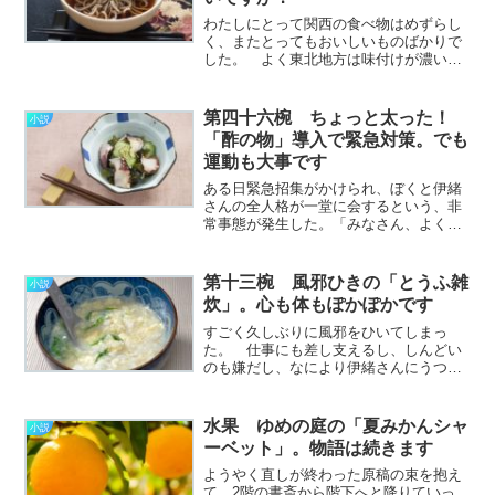
わたしにとって関西の食べ物はめずらし
く、またとってもおいしいものばかりで
した。 よく東北地方は味付けが濃い目
で、関西の料理は薄くて物足りなく感じ
る、などといわれます。 わたしも当初
はそのあっさり加減に少し面くらいまし
第四十六椀 ちょっと太った！
小説
たが、なれてくるにしたが………………
「酢の物」導入で緊急対策。でも
～続きを読む～
運動も大事です
ある日緊急招集がかけられ、ぼくと伊緒
さんの全人格が一堂に会するという、非
常事態が発生した。「みなさん、よくお
集まりくださいました。これより秋山晃
平・伊緒両名による全人格会議を開催し
ます。本日の議題は、こちらです」 議
第十三椀 風邪ひきの「とうふ雑
小説
長役の伊緒Aさんが合図を………………
炊」。心も体もぽかぽかです
～続きを読む～
すごく久しぶりに風邪をひいてしまっ
た。 仕事にも差し支えるし、しんどい
のも嫌だし、なにより伊緒さんにうつし
たりしたら大変なので細心の注意を払っ
ていたのに。 金曜の夕方あたりから不
気味な悪寒が背中を這い登り、早めに帰
水果 ゆめの庭の「夏みかんシャ
小説
宅したものの伊緒さんの顔
ーベット」。物語は続きます
を………………～続きを読む～
ようやく直しが終わった原稿の束を抱え
て、2階の書斎から階下へと降りていっ