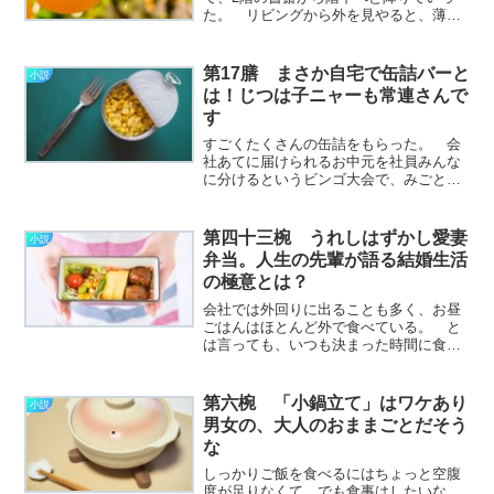
た。 リビングから外を見やると、薄暗
がりに慣れた目には世界が一瞬真っ白に
感じられる。 やわらかな陽の差す庭に
はたくさんの樹が植わっていて、ぼくた
第17膳 まさか自宅で缶詰バーと
小説
ちは四季折々の花や実を楽………………
は！じつは子ニャーも常連さんで
～続きを読む～
す
すごくたくさんの缶詰をもらった。 会
社あてに届けられるお中元を社員みんな
に分けるというビンゴ大会で、みごとに
缶詰だけを大量に引き当ててしまっ
た。 多すぎるので同僚や上司に一部バ
ーターをもちかけたけれど、面白がって
第四十三椀 うれしはずかし愛妻
小説
誰も応じてくれなかった。
弁当。人生の先輩が語る結婚生活
し………………～続きを読む～
の極意とは？
会社では外回りに出ることも多く、お昼
ごはんはほとんど外で食べている。 と
は言っても、いつも決まった時間に食べ
られるとは限らないし、節約のためにも
ついつい簡単に済ませてしまうことが多
い。 ランチは働く者にとって大きな楽
第六椀 「小鍋立て」はワケあり
小説
しみであり、お昼時ともな………………
男女の、大人のおままごとだそう
～続きを読む～
な
しっかりご飯を食べるにはちょっと空腹
度が足りなくて、でも食事はしたいな