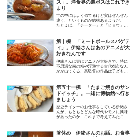
ス」。洋食界の裏ボスはこれでき
緒………………～続きを読む～
まり
世の中にはよく似てるけど実はぜんぜん
違う、というものが結構あるようだ。
たとえば、「チーター」と「ヒョウ」
「りんご」と「なし」「ゼロ戦」と
「隼」 などがパッと思い付いた。 最
後のはもちろん、歴史的にも有名な航空
第十椀 「ミートボールスパゲテ
小説
機なのだけど伊緒さんいわく、
ィ」。伊緒さんはあのアニメが大
………………～続きを読む～
好きなんです
伊緒さんは実はアニメが大好きで、特に
不思議な森の精や浮遊する古代都市なん
かが出てくる、某監督の作品は子どもの
頃からのファンなのだという。 休日の
前夜なんかにはよく、お菓子をつまみな
がらふたりでノートパソコンの画面を前
第五十一椀 「たまご焼きのサン
小説
に、そんなアニメ映画を観………………
ドイッチ」。一緒に博物館へ行き
～続きを読む～
ましょう
歴史ライターのお仕事をしている伊緒さ
んが、もともとどんな時代やモノに興味
があったのか、これまで考えてみたこと
もなかった。 ぼくももちろん歴史は好
きなのだけど、それは坂本龍馬が好き、
とか織田信長が好き、といったくらいの
箸休め 伊緒さんのお話。お食事
小説
淡くささやかなものだ。 ………………