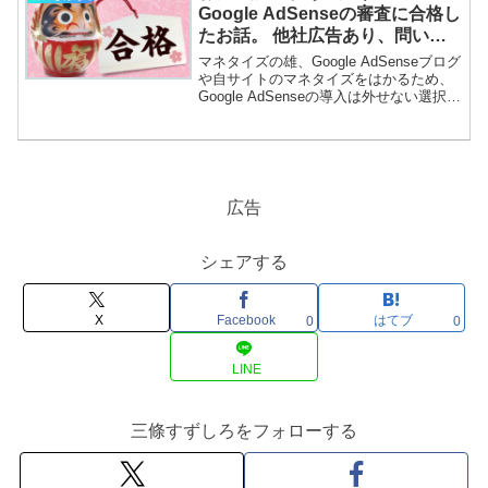
Google AdSenseの審査に合格し
たお話。 他社広告あり、問い合
わせ先なしでも満たせた認定条件
マネタイズの雄、Google AdSenseブログ
の検証
や自サイトのマネタイズをはかるため、
Google AdSenseの導入は外せない選択肢
といわれています。ただしそれには審査
があり、非常に厳格なことで知られてい
ます。過去のある時点では90％以上が非
承認、つまり不合格だったという数値も
提示され、ひとつの大きな壁となってい
ます。当、すずしろブログは様々な先人
広告
たちの成果などを参考に、開設６か月に
して審査を申請。無事、一回で
承………………～続きを読む～
シェアする
X
Facebook
はてブ
0
0
LINE
三條すずしろをフォローする