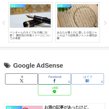
物書きばなし
診断ツール
物
ペンネームのタイプを11種に分
あなたが書くのに適した小説ジャ
「
の
類！ 属性別の作風イメージについ
ンルは？小説執筆ジャンル適性診
愛さ
ての考察
断
典
だ
Google AdSense
X
Facebook
はてブ
0
0
LINE
お酒の記事があったけど、
物書きばなし