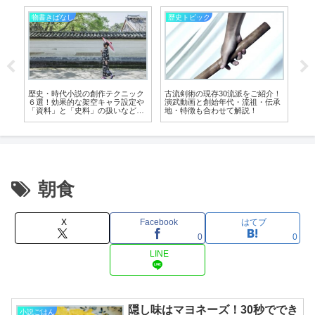
物書きばなし
歴史トピック
診
り
歴史・時代小説の創作テクニック
古流剣術の現存30流派をご紹介！
あ
下
６選！効果的な架空キャラ設定や
演武動画と創始年代・流祖・伝承
い
「資料」と「史料」の扱いなどを
地・特徴も合わせて解説！
作
解説
朝食
X
Facebook
はてブ
0
0
LINE
隠し味はマヨネーズ！30秒ででき
小説ごはん