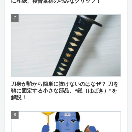
に和紙、複合素材の巧みなグリップ！
刀身が鞘から簡単に抜けないのはなぜ？ 刀を
鞘に固定する小さな部品、“鎺（はばき）”を
解説！