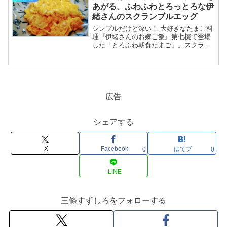
あがる、ふわふわとろっとろな伊
緒さんのスクランブルエッグ
シンプルだけど深い！ 大好きなたまご料
理『伊緒さんのお嫁ご飯』第七椀で登場
した「とろふわ朝食たまご」。スクラン
ブルエッグです。三條もこれが大好きで
よく作るのですが……。かんたんなよう
で難しいのですよねえ。そんな奥深さも
魅力なたまご料理。いつものレシピをご
紹介します。たまごは常温にもどしてお
く３個で2人前くらい冷蔵庫のたまごはと
広告
っても冷たいので、常温にもどしておき
ます。冷たいままフライパンに流すと一
気に温度が下がるため………………～続
シェアする
きを読む～
X
Facebook
はてブ
0
0
LINE
三條すずしろをフォローする