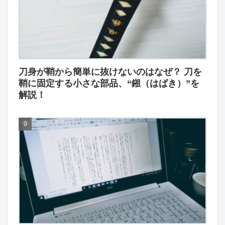
刀身が鞘から簡単に抜けないのはなぜ？ 刀を
鞘に固定する小さな部品、“鎺（はばき）”を
解説！