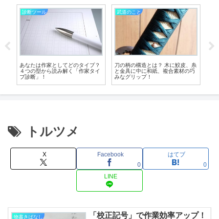
診断ツール
武道のこと
診
り
あなたは作家としてどのタイプ？
刀の柄の構造とは？ 木に鮫皮、糸
作
下
４つの型から読み解く「作家タイ
と金具に中に和紙、複合素材の巧
階
プ診断」！
みなグリップ！
トルツメ
X
Facebook
はてブ
0
0
LINE
「校正記号」で作業効率アップ！
物書きばなし