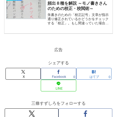
頻出８種を解説 ～モノ書きさん
のための校正・校閲術～
朱書きのための「校正記号」文章が指示
通り修正されているかどうかをチェック
する「校正」。もし間違っていた場合に
は、赤ペンでその旨を「朱書き」しま
す。しかし指示内容を文章で書くと長く
なり、それがいくつもあると原稿が真っ
赤になってしまって読みくくなります。
そこで、「校正記号」と呼ばれる専用の
マークが使われてきました。そのうち、
広告
現在の作業環境でもっともよく使用する
ものに絞って解説してみましょう。これ
さえ覚えれば効率アップ！
シェアする
頻………………～続きを読む～
X
Facebook
はてブ
0
0
LINE
三條すずしろをフォローする